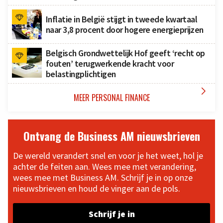
Inflatie in België stijgt in tweede kwartaal
naar 3,8 procent door hogere energieprijzen
Belgisch Grondwettelijk Hof geeft ‘recht op
fouten’ terugwerkende kracht voor
belastingplichtigen

MEER PERSONAL FINANCE
Ontvang de Business AM nieuwsbrieven
De wereld verandert snel en voor je het weet, hol je
achter de feiten aan. Wees mee met verandering,
wees mee met Business AM. Schrijf je in op onze
nieuwsbrieven en houd de vinger aan de pols.
Schrijf je in