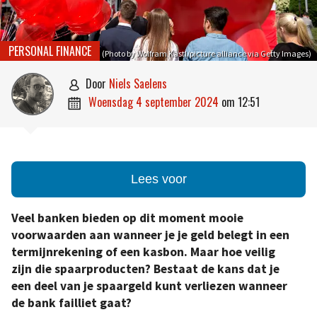
PERSONAL FINANCE
(Photo by Wolfram Kastl/picture alliance via Getty Images)
door
Niels Saelens

woensdag 4 september 2024
om
12:51

Lees voor
Veel banken bieden op dit moment mooie
voorwaarden aan wanneer je je geld belegt in een
termijnrekening of een kasbon. Maar hoe veilig
zijn die spaarproducten? Bestaat de kans dat je
een deel van je spaargeld kunt verliezen wanneer
de bank failliet gaat?