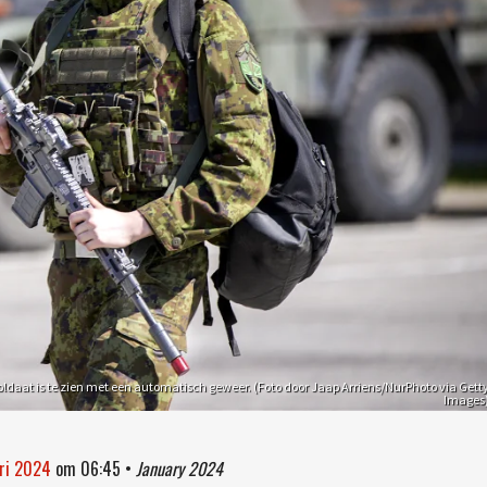
oldaat is te zien met een automatisch geweer. (Foto door Jaap Arriens/NurPhoto via Gett
Images
ari 2024
om
06:45
•
January 2024