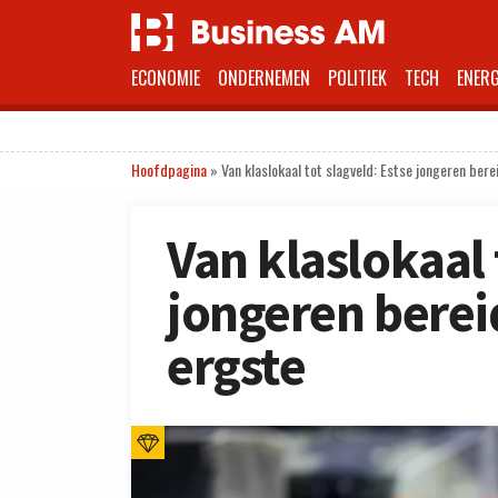
ECONOMIE
ONDERNEMEN
POLITIEK
TECH
ENERG
Hoofdpagina
»
Van klaslokaal tot slagveld: Estse jongeren bere
Van klaslokaal 
jongeren berei
ergste