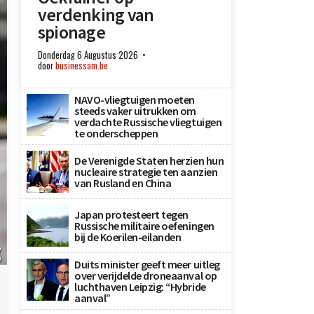
verdenking van
spionage
Donderdag 6 Augustus 2026
door
businessam.be
NAVO-vliegtuigen moeten
steeds vaker uitrukken om
verdachte Russische vliegtuigen
te onderscheppen
De Verenigde Staten herzien hun
nucleaire strategie ten aanzien
van Rusland en China
Japan protesteert tegen
Russische militaire oefeningen
bij de Koerilen-eilanden
y
)
Duits minister geeft meer uitleg
over verijdelde droneaanval op
luchthaven Leipzig: “Hybride
aanval”