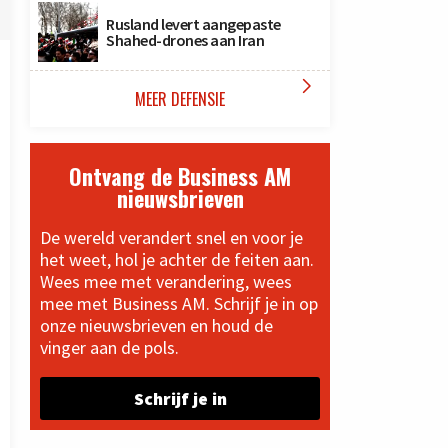
Rusland levert aangepaste
Shahed-drones aan Iran

MEER DEFENSIE
Ontvang de Business AM
nieuwsbrieven
De wereld verandert snel en voor je
het weet, hol je achter de feiten aan.
Wees mee met verandering, wees
mee met Business AM. Schrijf je in op
onze nieuwsbrieven en houd de
vinger aan de pols.
Schrijf je in