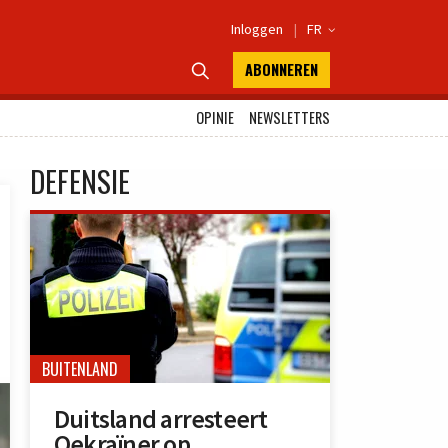
Inloggen
|
FR

ABONNEREN

OPINIE
NEWSLETTERS
DEFENSIE
BUITENLAND
Duitsland arresteert
Oekraïner op