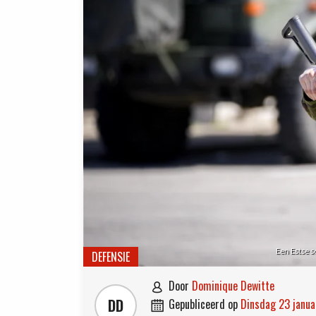
Een Estse s
DEFENSIE
door
Dominique Dewitte

DD
gepubliceerd op
dinsdag 23 janu
