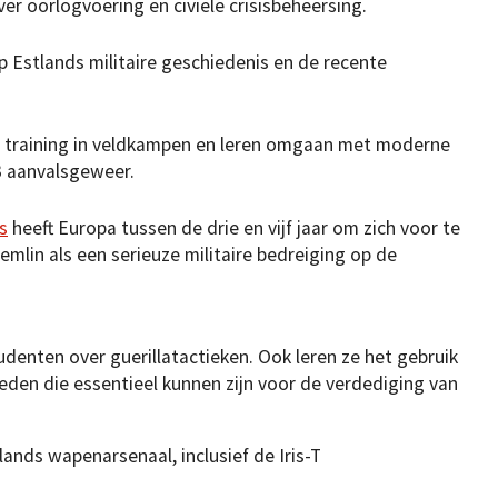
r oorlogvoering en civiele crisisbeheersing.
p Estlands militaire geschiedenis en de recente
e training in veldkampen en leren omgaan met moderne
3 aanvalsgeweer.
s
heeft Europa tussen de drie en vijf jaar om zich voor te
mlin als een serieuze militaire bedreiging op de
udenten over guerillatactieken. Ook leren ze het gebruik
den die essentieel kunnen zijn voor de verdediging van
lands wapenarsenaal, inclusief de Iris-T