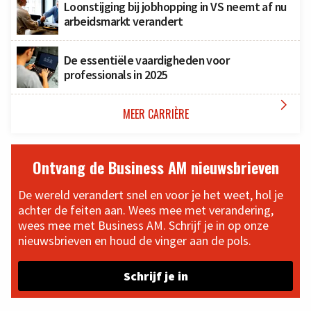
Loonstijging bij jobhopping in VS neemt af nu
arbeidsmarkt verandert
De essentiële vaardigheden voor
professionals in 2025

MEER CARRIÈRE
Ontvang de Business AM nieuwsbrieven
De wereld verandert snel en voor je het weet, hol je
achter de feiten aan. Wees mee met verandering,
wees mee met Business AM. Schrijf je in op onze
nieuwsbrieven en houd de vinger aan de pols.
Schrijf je in