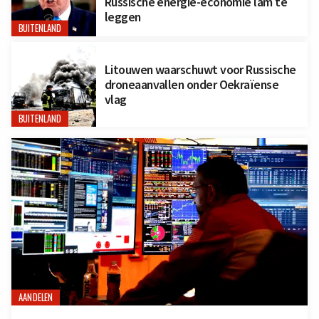
Russische energie-economie lam te
leggen
BUITENLAND
Litouwen waarschuwt voor Russische
droneaanvallen onder Oekraïense
vlag
BUITENLAND
AANDELEN