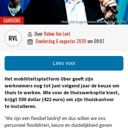
CARRIÈRE
Uber-CEO Dara Khosrowshahi. – EPA – ISOPIX
door
Ruben Van Lent

RVL
donderdag 6 augustus 2020
om
09:07

Lees voor
Het mobiliteitsplatform Uber geeft zijn
werknemers nog tot juni volgend jaar de keuze om
thuis te werken. Wie voor de thuiswerkoptie kiest,
krijgt 500 dollar (422 euro) om zijn thuiskantoor
te installeren.
‘We zijn een flexibel bedrijf en dus willen we ons
personeel flexibiliteit, keuze en duidelijkheid geven