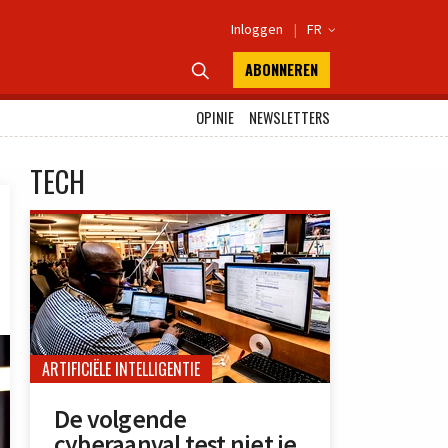
Inloggen
|
FR

ABONNEREN

OPINIE
NEWSLETTERS
TECH
ARTIFICIËLE INTELLIGENTIE
De volgende
cyberaanval test niet je