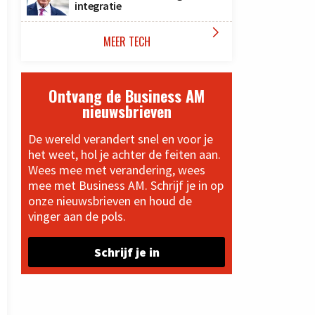
integratie

MEER TECH
Ontvang de Business AM
nieuwsbrieven
De wereld verandert snel en voor je
het weet, hol je achter de feiten aan.
Wees mee met verandering, wees
mee met Business AM. Schrijf je in op
onze nieuwsbrieven en houd de
vinger aan de pols.
Schrijf je in