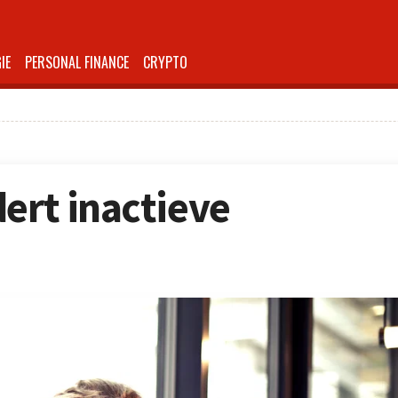
IE
PERSONAL FINANCE
CRYPTO
dert inactieve