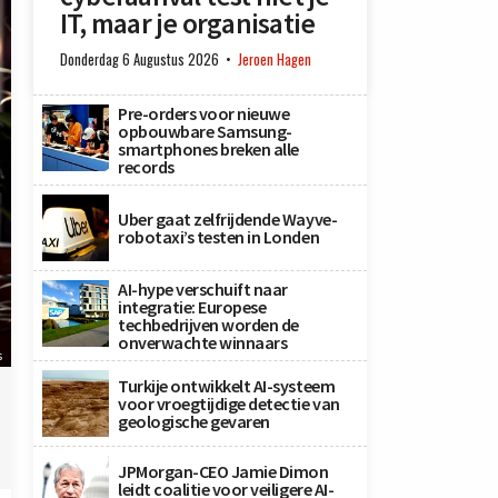
IT, maar je organisatie
Donderdag 6 Augustus 2026
Jeroen Hagen
Pre-orders voor nieuwe
opbouwbare Samsung-
smartphones breken alle
records
Uber gaat zelfrijdende Wayve-
robotaxi’s testen in Londen
AI-hype verschuift naar
integratie: Europese
techbedrijven worden de
onverwachte winnaars
s
Turkije ontwikkelt AI-systeem
voor vroegtijdige detectie van
geologische gevaren
JPMorgan-CEO Jamie Dimon
leidt coalitie voor veiligere AI-