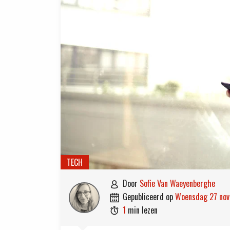
TECH
door
Sofie Van Waeyenberghe

gepubliceerd op
woensdag 27 no

1
min lezen
