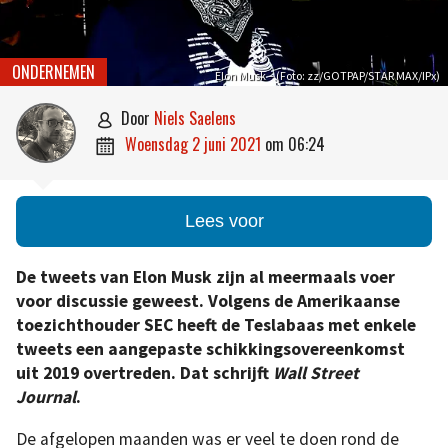
ONDERNEMEN
Elon Musk – (Foto: zz/GOTPAP/STAR MAX/IPx)
door
Niels Saelens

woensdag 2 juni 2021
om
06:24

Lees voor
De tweets van Elon Musk zijn al meermaals voer
voor discussie geweest. Volgens de Amerikaanse
toezichthouder SEC heeft de Teslabaas met enkele
tweets een aangepaste schikkingsovereenkomst
uit 2019 overtreden. Dat schrijft
Wall Street
Journal
.
De afgelopen maanden was er veel te doen rond de