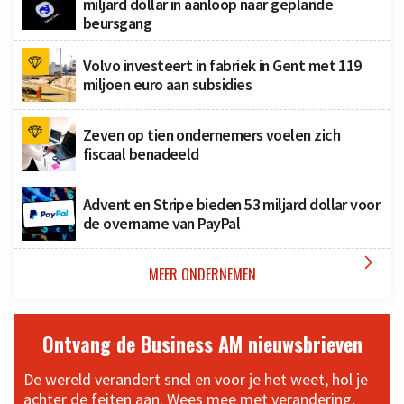
miljard dollar in aanloop naar geplande
beursgang
Volvo investeert in fabriek in Gent met 119
miljoen euro aan subsidies
Zeven op tien ondernemers voelen zich
fiscaal benadeeld
Advent en Stripe bieden 53 miljard dollar voor
de overname van PayPal

MEER ONDERNEMEN
Ontvang de Business AM nieuwsbrieven
De wereld verandert snel en voor je het weet, hol je
achter de feiten aan. Wees mee met verandering,