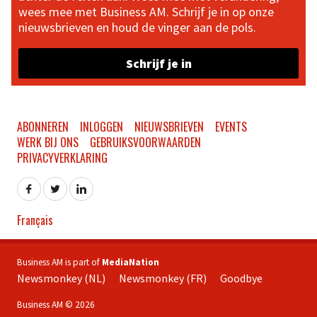
wees mee met Business AM. Schrijf je in op onze
nieuwsbrieven en houd de vinger aan de pols.
Schrijf je in
ABONNEREN
INLOGGEN
NIEUWSBRIEVEN
EVENTS
WERK BIJ ONS
GEBRUIKSVOORWAARDEN
PRIVACYVERKLARING
Français
Business AM is part of
MediaNation
Newsmonkey (NL)
Newsmonkey (FR)
Goodbye
Business AM © 2026