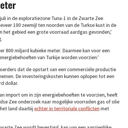
eter
 juli in de exploratiezone Tuna-1 in de Zwarte Zee
eveer 100 zeemijl ten noorden van de Turkse kust in de
 in het gebied een grote voorraad aardgas gevonden,’
g.
eer 800 miljard kubieke meter. Daarmee kan voor een
 energiebehoeften van Turkije worden voorzien.’
oerders dat de opstart van een commerciële productie
n nemen. De investeringskosten kunnen oplopen tot een
rd dollar.
 van import om in zijn energiebehoeften te voorzien, heeft
ndse Zee onderzoek naar mogelijke voorraden gas of olie
het land daarbij
echter in territoriale conflicten
met
Zwarte Zee wordt bevestigd, kan van een aanzienlijke