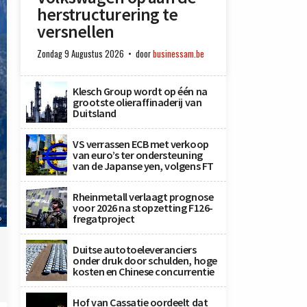
herstructurering te
versnellen
Zondag 9 Augustus 2026
door
businessam.be
Klesch Group wordt op één na
grootste olieraffinaderij van
Duitsland
VS verrassen ECB met verkoop
van euro’s ter ondersteuning
van de Japanse yen, volgens FT
Rheinmetall verlaagt prognose
voor 2026 na stopzetting F126-
fregatproject
P
Duitse autotoeleveranciers
onder druk door schulden, hoge
kosten en Chinese concurrentie
Hof van Cassatie oordeelt dat