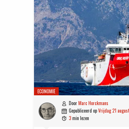
ECONOMIE
door
Marc Horckmans

gepubliceerd op
vrijdag 21 augu

3
min lezen
