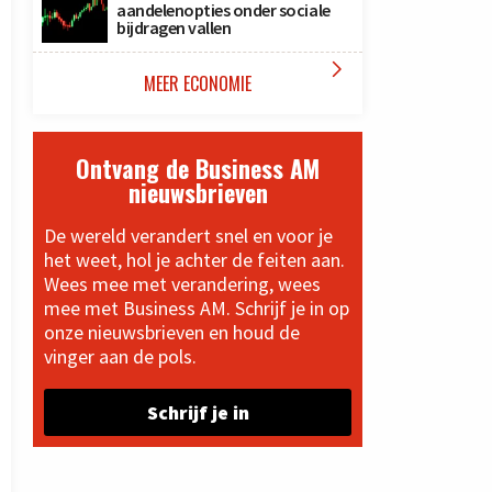
aandelenopties onder sociale
bijdragen vallen

MEER ECONOMIE
Ontvang de Business AM
nieuwsbrieven
De wereld verandert snel en voor je
het weet, hol je achter de feiten aan.
Wees mee met verandering, wees
mee met Business AM. Schrijf je in op
onze nieuwsbrieven en houd de
vinger aan de pols.
Schrijf je in