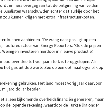
rdt immers overgegaan tot de ontginning van velden
es. Analisten waarschuwden echter dat Turkije door het
 zou kunnen krijgen met extra infrastructuurkosten.
ten kunnen aanbieden. ‘De vraag naar gas ligt op een
us, hoofdredacteur van Energy Reporters. ‘Ook de prijzen
. Weinigen investeren hierdoor in nieuwe productie.’
nbod over drie tot vier jaar sterk is teruggelopen. Als
zou het gas uit de Zwarte Zee op een optimaal ogenblik op
gierekening gebruiken. Het land moest vorig jaar daarvoor
 miljard dollar betalen.
iet alleen bijkomende overheidsfinanciën genereren, maar
 op de lopende rekening, waardoor de Turkse lira onder