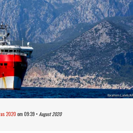
Ibrahim Laleli/A
stus 2020
om
09:39
•
August 2020