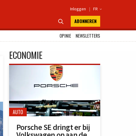
Inloggen
|
FR

ABONNEREN

OPINIE
NEWSLETTERS
ECONOMIE
AUTO
Porsche SE dringt er bij
Volkswagen op aan de