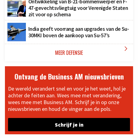
Ontwikkeling van B-21-bommenwerper en F-
47-gevechtsvliegtuig voor Verenigde Staten
zit voor op schema
India geeft voorrang aan upgrades van de Su-
30MKI boven de aankoop van Su-57’s

MEER DEFENSIE
Ontvang de Business AM nieuwsbrieven
De wereld verandert snel en voor je het weet, hol je
achter de feiten aan. Wees mee met verandering,
wees mee met Business AM. Schrijf je in op onze
nieuwsbrieven en houd de vinger aan de pols.
Schrijf je in