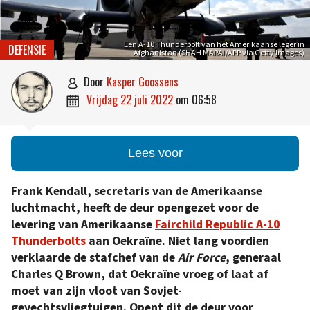
Een A-10 Thunderbolt van het Amerikaanse leger in
DEFENSIE
Afghanistan (SHAH MARAI/AFP via Getty Images)
door
Kasper Goossens

vrijdag 22 juli 2022
om
06:58

Lees voor
Frank Kendall, secretaris van de Amerikaanse
luchtmacht, heeft de deur opengezet voor de
levering van Amerikaanse
Fairchild Republic A-10
Thunderbolts
aan Oekraïne. Niet lang voordien
verklaarde de stafchef van de
Air Force
, generaal
Charles Q Brown, dat Oekraïne vroeg of laat af
moet van zijn vloot van Sovjet-
gevechtsvliegtuigen. Opent dit de deur voor