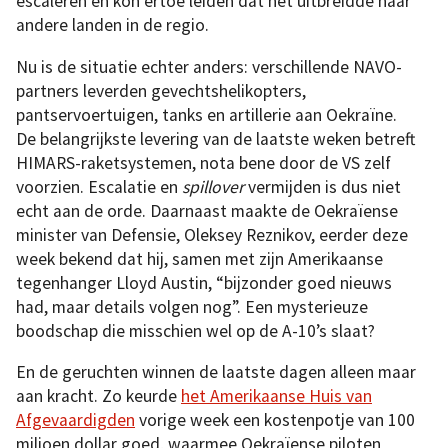
escaleren en kon ertoe leiden dat het uitbreidde naar
andere landen in de regio.
Nu is de situatie echter anders: verschillende NAVO-
partners leverden gevechtshelikopters,
pantservoertuigen, tanks en artillerie aan Oekraïne.
De belangrijkste levering van de laatste weken betreft
HIMARS-raketsystemen, nota bene door de VS zelf
voorzien. Escalatie en
spillover
vermijden is dus niet
echt aan de orde. Daarnaast maakte de Oekraïense
minister van Defensie, Oleksey Reznikov, eerder deze
week bekend dat hij, samen met zijn Amerikaanse
tegenhanger Lloyd Austin, “bijzonder goed nieuws
had, maar details volgen nog”. Een mysterieuze
boodschap die misschien wel op de A-10’s slaat?
En de geruchten winnen de laatste dagen alleen maar
aan kracht. Zo keurde
het Amerikaanse Huis van
Afgevaardigden
vorige week een kostenpotje van 100
miljoen dollar goed, waarmee Oekraïense piloten