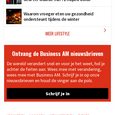
Waarom vroeger eten uw gezondheid
ondersteunt tijdens de winter

MEER LIFESTYLE
Ontvang de Business AM nieuwsbrieven
De wereld verandert snel en voor je het weet, hol je
achter de feiten aan. Wees mee met verandering,
wees mee met Business AM. Schrijf je in op onze
nieuwsbrieven en houd de vinger aan de pols.
Schrijf je in