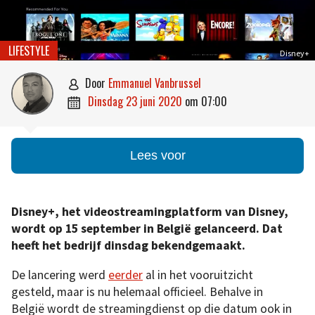
LIFESTYLE
Disney+
door
Emmanuel Vanbrussel

dinsdag 23 juni 2020
om
07:00

Lees voor
Disney+, het videostreamingplatform van Disney,
wordt op 15 september in België gelanceerd. Dat
heeft het bedrijf dinsdag bekendgemaakt.
De lancering werd
eerder
al in het vooruitzicht
gesteld, maar is nu helemaal officieel. Behalve in
België wordt de streamingdienst op die datum ook in