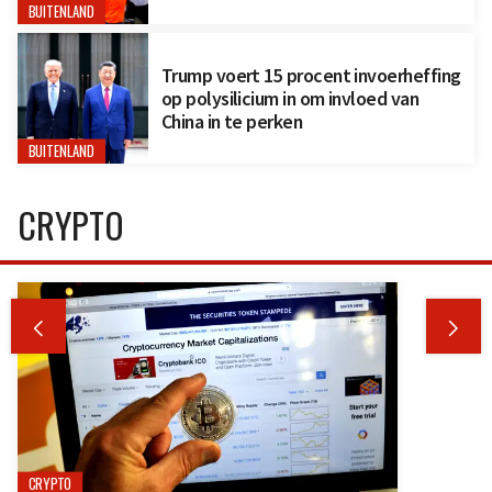
BUITENLAND
Trump voert 15 procent invoerheffing
op polysilicium in om invloed van
China in te perken
BUITENLAND
CRYPTO


CRYPTO