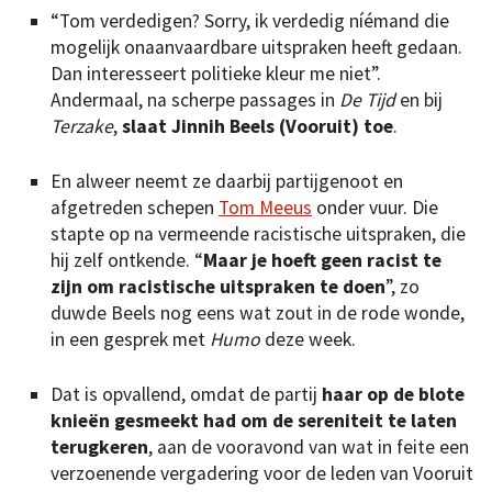
“Tom verdedigen? Sorry, ik verdedig níémand die
mogelijk onaanvaardbare uitspraken heeft gedaan.
Dan interesseert politieke kleur me niet”.
Andermaal, na scherpe passages in
De Tijd
en bij
Terzake
,
slaat Jinnih Beels (Vooruit) toe
.
En alweer neemt ze daarbij partijgenoot en
afgetreden schepen
Tom Meeus
onder vuur. Die
stapte op na vermeende racistische uitspraken, die
hij zelf ontkende. “
Maar je hoeft geen racist te
zijn om racistische uitspraken te doen
”, zo
duwde Beels nog eens wat zout in de rode wonde,
in een gesprek met
Humo
deze week.
Dat is opvallend, omdat de partij
haar op de blote
knieën gesmeekt had om de sereniteit te laten
terugkeren
, aan de vooravond van wat in feite een
verzoenende vergadering voor de leden van Vooruit