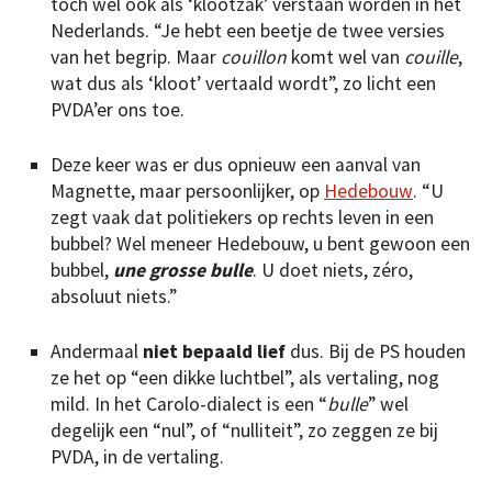
toch wel ook als ‘klootzak’ verstaan worden in het
Nederlands. “Je hebt een beetje de twee versies
van het begrip. Maar
couillon
komt wel van
couille
,
wat dus als ‘kloot’ vertaald wordt”, zo licht een
PVDA’er ons toe.
Deze keer was er dus opnieuw een aanval van
Magnette, maar persoonlijker, op
Hedebouw
. “U
zegt vaak dat politiekers op rechts leven in een
bubbel? Wel meneer Hedebouw, u bent gewoon een
bubbel,
une grosse bulle
. U doet niets, zéro,
absoluut niets.”
Andermaal
niet bepaald lief
dus. Bij de PS houden
ze het op “een dikke luchtbel”, als vertaling, nog
mild. In het Carolo-dialect is een “
bulle
” wel
degelijk een “nul”, of “nulliteit”, zo zeggen ze bij
PVDA, in de vertaling.