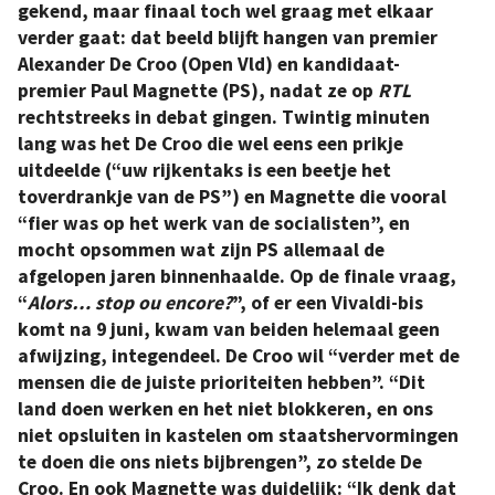
gekend, maar finaal toch wel graag met elkaar
verder gaat: dat beeld blijft hangen van premier
Alexander De Croo (Open Vld) en kandidaat-
premier Paul Magnette (PS), nadat ze op
RTL
rechtstreeks in debat gingen. Twintig minuten
lang was het De Croo die wel eens een prikje
uitdeelde (“uw rijkentaks is een beetje het
toverdrankje van de PS”) en Magnette die vooral
“fier was op het werk van de socialisten”, en
mocht opsommen wat zijn PS allemaal de
afgelopen jaren binnenhaalde. Op de finale vraag,
“
Alors… stop ou encore?
”, of er een Vivaldi-bis
komt na 9 juni, kwam van beiden helemaal geen
afwijzing, integendeel. De Croo wil “verder met de
mensen die de juiste prioriteiten hebben”. “Dit
land doen werken en het niet blokkeren, en ons
niet opsluiten in kastelen om staatshervormingen
te doen die ons niets bijbrengen”, zo stelde De
Croo. En ook Magnette was duidelijk: “Ik denk dat