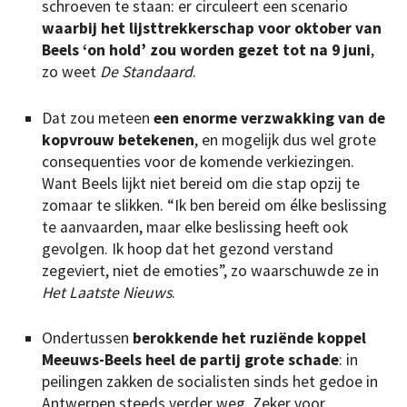
schroeven te staan: er circuleert een scenario
waarbij het lijsttrekkerschap voor oktober van
Beels ‘on hold’ zou worden gezet tot na 9 juni
,
zo weet
De Standaard
.
Dat zou meteen
een enorme verzwakking van de
kopvrouw betekenen
, en mogelijk dus wel grote
consequenties voor de komende verkiezingen.
Want Beels lijkt niet bereid om die stap opzij te
zomaar te slikken. “Ik ben bereid om élke beslissing
te aanvaarden, maar elke beslissing heeft ook
gevolgen. Ik hoop dat het gezond verstand
zegeviert, niet de emoties”, zo waarschuwde ze in
Het Laatste Nieuws
.
Ondertussen
berokkende het ruziënde koppel
Meeuws-Beels heel de partij grote schade
: in
peilingen zakken de socialisten sinds het gedoe in
Antwerpen steeds verder weg. Zeker voor