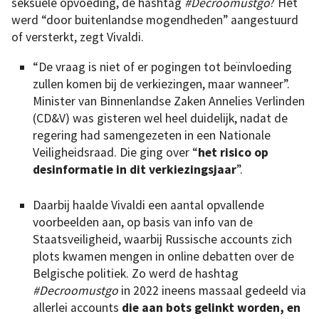
seksuele opvoeding, de hashtag
#Decroomustgo
? Het
werd “door buitenlandse mogendheden” aangestuurd
of versterkt, zegt Vivaldi.
“De vraag is niet of er pogingen tot beïnvloeding
zullen komen bij de verkiezingen, maar wanneer”.
Minister van Binnenlandse Zaken Annelies Verlinden
(CD&V) was gisteren wel heel duidelijk, nadat de
regering had samengezeten in een Nationale
Veiligheidsraad. Die ging over “
het risico op
desinformatie in dit verkiezingsjaar
”.
Daarbij haalde Vivaldi een aantal opvallende
voorbeelden aan, op basis van info van de
Staatsveiligheid, waarbij Russische accounts zich
plots kwamen mengen in online debatten over de
Belgische politiek. Zo werd de hashtag
#Decroomustgo
in 2022 ineens massaal gedeeld via
allerlei accounts
die aan bots gelinkt worden, en