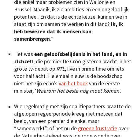
die enkel maar problemen zien in Wallonië en
Brussel. Maar ik, ik zie ambities en een ongelooflijk
potentieel. En dat is de echte keuze: kunnen we in
staat zijn om samen te werken in dit land?
Ik, ik
heb bewezen dat ik mensen kan
samenbrengen
.”
Het was
een geloofsbelijdenis in het land, en in
zichzelf
, die premier De Croo gisteren bracht in het
grote tv-debat op
RTL
, live in prime time om iets
voor half acht. Helemaal nieuw is de boodschap
niet: het zijn echo’s
van het boek
van de eerste
minister, ‘
Waarom het beste nog moet komen
’.
Wie regelmatig met zijn coalitiepartners praatte de
afgelopen regeerperiode kreeg niet meteen dat
beeld, van een premier die enkel maar
“samenwerkt”: of het nu de
groene frustratie
over
de Natuurherstelwet was, de rode woede over