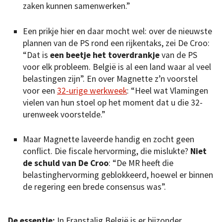
zaken kunnen samenwerken.”
Een prikje hier en daar mocht wel: over de nieuwste
plannen van de PS rond een rijkentaks, zei De Croo:
“Dat is
een beetje het toverdrankje
van de PS
voor elk probleem. België is al een land waar al veel
belastingen zijn”. En over Magnette z’n voorstel
voor een
32-urige werkweek
: “Heel wat Vlamingen
vielen van hun stoel op het moment dat u die 32-
urenweek voorstelde.”
Maar Magnette laveerde handig en zocht geen
conflict. Die fiscale hervorming, die mislukte?
Niet
de schuld van De Croo
: “De MR heeft die
belastinghervorming geblokkeerd, hoewel er binnen
de regering een brede consensus was”.
De essentie:
In Franstalig België is er bijzonder