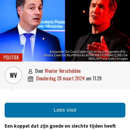
Alexander De Croo (Open Vld) en Paul Magnette (PS) –
Beata Zawrzel/NurPhoto & LAURIE DIEFFEMBACQ/BELGA
POLITIEK
MAG/AFP via Getty Images
door
Wouter Verschelden

WV
donderdag 28 maart 2024
om
11:29

Lees voor
Een koppel dat zijn goede en slechte tijden heeft