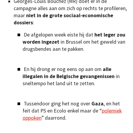
Georges-Louis Bouchez (MR) doet er in de
campagne alles aan om zich op rechts te profileren,
maar
niet in de grote sociaal-economische
dossiers
:
De afgelopen week eiste hij dat
het leger zou
worden ingezet
in Brussel om het geweld van
drugsbendes aan te pakken.
En hij drong er nog eens op aan om
alle
illegalen in de Belgische gevangenissen
in
sneltempo het land uit te zetten.
Tussendoor ging het nog over
Gaza
, en het
feit dat PS en Ecolo enkel maar de “
polemiek
oppoken
” daarrond.