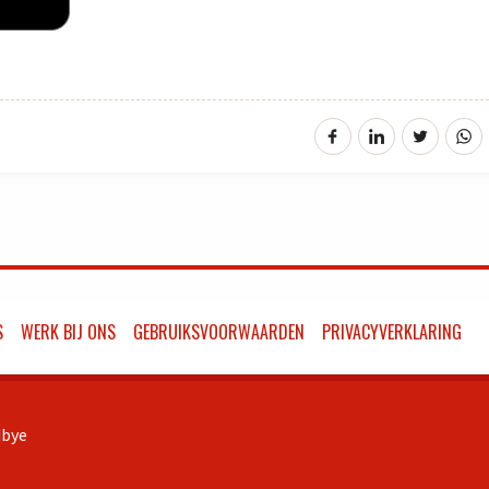
S
WERK BIJ ONS
GEBRUIKSVOORWAARDEN
PRIVACYVERKLARING
bye