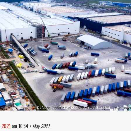
De fabriek van Tesla in de Chinese stad Shanghai. – Ji Haixin/A
i 2021
om
16:54
•
May 2021