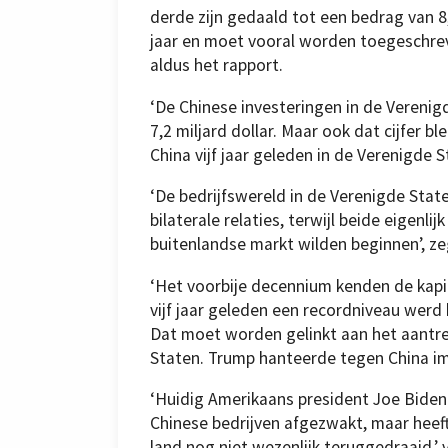
derde zijn gedaald tot een bedrag van 8,
jaar en moet vooral worden toegeschre
aldus het rapport.
‘De Chinese investeringen in de Verenig
7,2 miljard dollar. Maar ook dat cijfer b
China vijf jaar geleden in de Verenigde S
‘De bedrijfswereld in de Verenigde Stat
bilaterale relaties, terwijl beide eigenl
buitenlandse markt wilden beginnen’, z
‘Het voorbije decennium kenden de kapi
vijf jaar geleden een recordniveau werd 
Dat moet worden gelinkt aan het aantr
Staten. Trump hanteerde tegen China im
‘Huidig Amerikaans president Joe Biden
Chinese bedrijven afgezwakt, maar heeft
land nog niet wezenlijk teruggedraaid,’ v