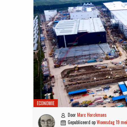
ECONOMIE
door
Marc Horckmans

gepubliceerd op
woensdag 19 me
