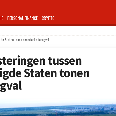
IE
PERSONAL FINANCE
CRYPTO
gde Staten tonen een sterke terugval
steringen tussen
igde Staten tonen
ugval