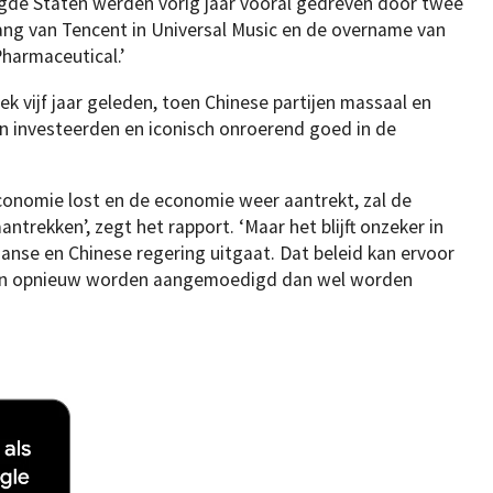
nigde Staten werden vorig jaar vooral gedreven door twee
ang van Tencent in Universal Music en de overname van
Pharmaceutical.’
ek vijf jaar geleden, toen Chinese partijen massaal en
 investeerden en iconisch onroerend goed in de
onomie lost en de economie weer aantrekt, zal de
antrekken’, zegt het rapport. ‘Maar het blijft onzeker in
aanse en Chinese regering uitgaat. Dat beleid kan ervoor
omen opnieuw worden aangemoedigd dan wel worden