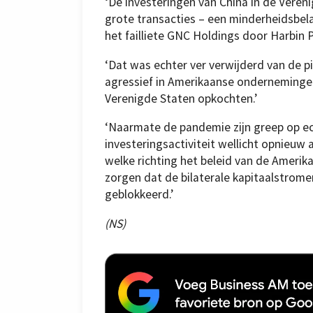
‘De investeringen van China in de Vere
grote transacties – een minderheidsbel
het failliete GNC Holdings door Harbin 
‘Dat was echter ver verwijderd van de pi
agressief in Amerikaanse ondernemingen
Verenigde Staten opkochten.’
‘Naarmate de pandemie zijn greep op ec
investeringsactiviteit wellicht opnieuw a
welke richting het beleid van de Amerik
zorgen dat de bilaterale kapitaalstr
geblokkeerd.’
(NS)