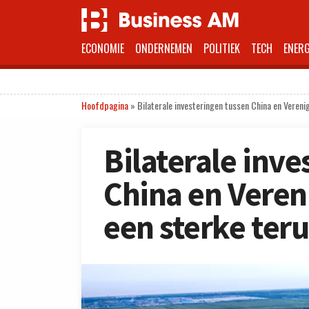
ECONOMIE
ONDERNEMEN
POLITIEK
TECH
ENERG
Hoofdpagina
»
Bilaterale investeringen tussen China en Vereni
Bilaterale inve
China en Veren
een sterke ter