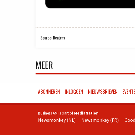
Source: Reuters
MEER
ABONNEREN
INLOGGEN
NIEUWSBRIEVEN
EVENT
Business AM is part of
MediaNation
Newsmonkey (NL)
Newsmonkey (FR)
Good