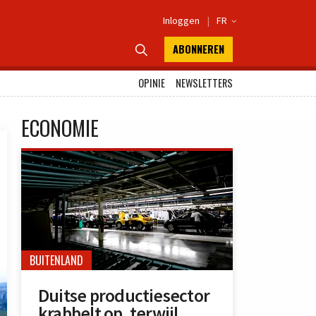
Inloggen
|
FR

ABONNEREN

OPINIE
NEWSLETTERS
ECONOMIE
BUITENLAND
Duitse productiesector
krabbelt op, terwijl