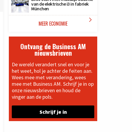
van de elektrische i3 in fabriek
München

MEER ECONOMIE
Ontvang de Business AM
nieuwsbrieven
De wereld verandert snel en voor je
het weet, hol je achter de feiten aan.
Wees mee met verandering, wees
mee met Business AM. Schrijf je in op
onze nieuwsbrieven en houd de
vinger aan de pols.
Schrijf je in