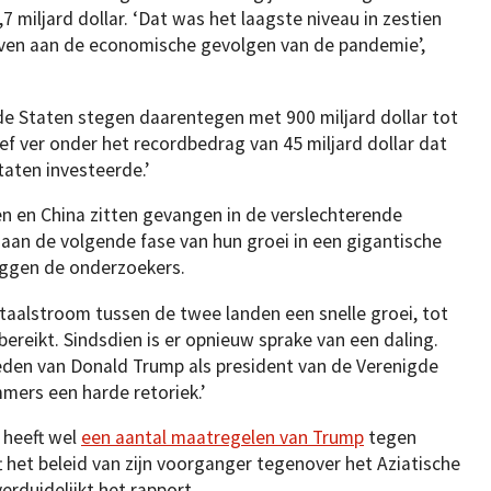
7 miljard dollar. ‘Dat was het laagste niveau in zestien
ven aan de economische gevolgen van de pandemie’,
de Staten stegen daarentegen met 900 miljard dollar tot
leef ver onder het recordbedrag van 45 miljard dollar dat
taten investeerde.’
en en China zitten gevangen in de verslechterende
ijk aan de volgende fase van hun groei in een gigantische
eggen de onderzoekers.
taalstroom tussen de twee landen een snelle groei, tot
bereikt. Sindsdien is er opnieuw sprake van een daling.
eden van Donald Trump als president van de Verenigde
mers een harde retoriek.’
 heeft wel
een aantal maatregelen van Trump
tegen
 het beleid van zijn voorganger tegenover het Aziatische
erduidelijkt het rapport.