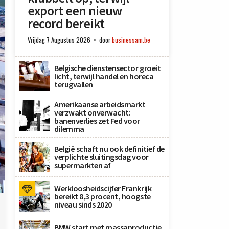
export een nieuw
record bereikt
Vrijdag 7 Augustus 2026
door
businessam.be
Belgische dienstensector groeit
licht, terwijl handel en horeca
terugvallen
Amerikaanse arbeidsmarkt
verzwakt onverwacht:
banenverlies zet Fed voor
dilemma
België schaft nu ook definitief de
verplichte sluitingsdag voor
supermarkten af
Werkloosheidscijfer Frankrijk
P
bereikt 8,3 procent, hoogste
niveau sinds 2020
BMW start met massaproductie