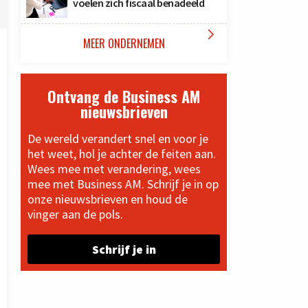
voelen zich fiscaal benadeeld

MEER ONDERNEMEN
Ontvang de Business AM
nieuwsbrieven
De wereld verandert snel en voor je
het weet, hol je achter de feiten aan.
Wees mee met verandering, wees
mee met Business AM. Schrijf je in op
onze nieuwsbrieven en houd de
vinger aan de pols.
Schrijf je in