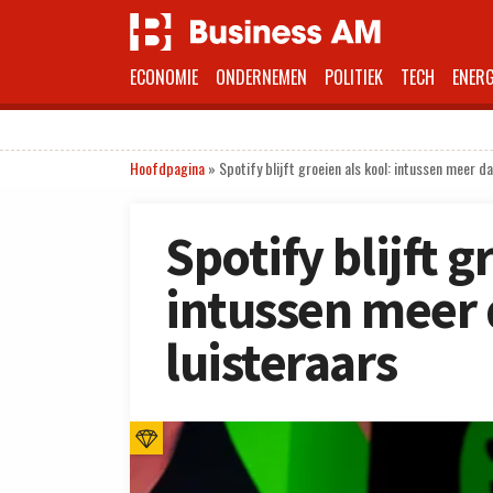
ECONOMIE
ONDERNEMEN
POLITIEK
TECH
ENERG
Hoofdpagina
»
Spotify blijft groeien als kool: intussen meer d
Spotify blijft g
intussen meer 
luisteraars