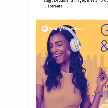
stijgt beduidend trager, met 14 pro
luisteraars.