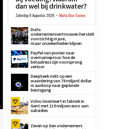
dan wel bij drinkwater?
Zaterdag 8 Augustus 2026
Marta Díaz Cruces
Duits
ondernemersvertrouwen herstelt
voorzichtig in juni,
maar onzekerheden blijven
PayPal van pionier naar
overnameprooi: hoe de
betaalreus zijn voorsprong
verloor
DeepSeek mikt op een
waardering van 74 miljard dollar
in aanloop naar geplande
beursgang
Volvo investeert in fabriek in
Gent met 119 miljoen euro aan
s
subsidies
Zeven op tien ondernemers