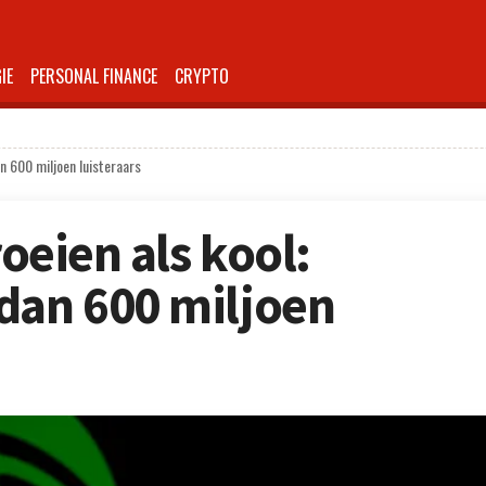
IE
PERSONAL FINANCE
CRYPTO
an 600 miljoen luisteraars
roeien als kool:
dan 600 miljoen