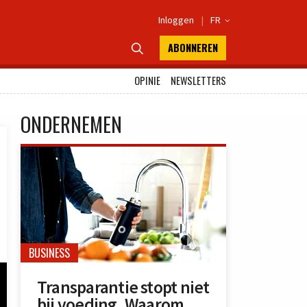
Inloggen
|
FR

ABONNEREN

OPINIE
NEWSLETTERS
ONDERNEMEN
BUSINESS
Transparantie stopt niet
bij voeding. Waarom