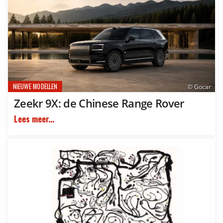
NIEUWE MODELLEN
© Gocar
Zeekr 9X: de Chinese Range Rover
Lees meer...