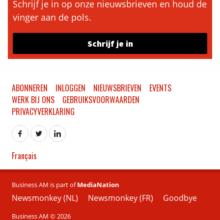
Schrijf je in op onze nieuwsbrieven en houd de
vinger aan de pols.
Schrijf je in
ABONNEREN
INLOGGEN
NIEUWSBRIEVEN
EVENTS
WERK BIJ ONS
GEBRUIKSVOORWAARDEN
PRIVACYVERKLARING
Français
Business AM is part of
MediaNation
Newsmonkey (NL)
Newsmonkey (FR)
Goodbye
Business AM © 2026