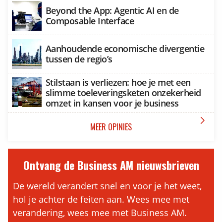
Beyond the App: Agentic AI en de
Composable Interface
Aanhoudende economische divergentie
tussen de regio’s
Stilstaan is verliezen: hoe je met een
slimme toeleveringsketen onzekerheid
omzet in kansen voor je business

MEER OPINIES
Ontvang de Business AM nieuwsbrieven
De wereld verandert snel en voor je het weet,
hol je achter de feiten aan. Wees mee met
verandering, wees mee met Business AM.