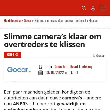


ONDERNEMEN
ECONOMIE
POLITIEK
TECH
PERSONAL FINANCE
Hoofdpagina
»
Gocar
»
Slimme camera’s klaar om overtreders te klissen
Slimme camera’s klaar om
overtreders te klissen
BOETES
© Gocar
door
Gocar.be - David Leclercq

31/10/2022
om
17:51

Een paar maanden geleden kondigden de
autoriteiten aan dat nieuwe
camera’s
– andere
dan
ANPR
‘s – binnenkort
gevaarlijk en
verboden gedrag
zouden kunnen identificeren.