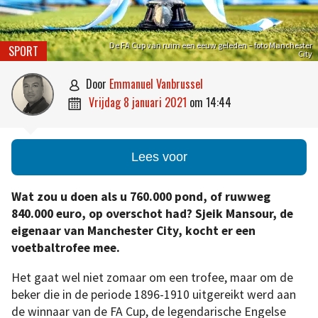
De FA Cup van ruim een eeuw geleden – foto Manchester
SPORT
City
door
Emmanuel Vanbrussel

vrijdag 8 januari 2021
om
14:44

Lees voor
Wat zou u doen als u 760.000 pond, of ruwweg
840.000 euro, op overschot had? Sjeik Mansour, de
eigenaar van Manchester City, kocht er een
voetbaltrofee mee.
Het gaat wel niet zomaar om een trofee, maar om de
beker die in de periode 1896-1910 uitgereikt werd aan
de winnaar van de FA Cup, de legendarische Engelse