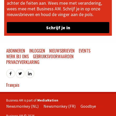
achter de feiten aan. Wees mee met verandering,
wees mee met Business AM. Schrijf je in op onze
nieuwsbrieven en houd de vinger aan de pols.
Schrijf je in
ABONNEREN
INLOGGEN
NIEUWSBRIEVEN
EVENTS
WERK BIJ ONS
GEBRUIKSVOORWAARDEN
PRIVACYVERKLARING
Français
Business AM is part of
MediaNation
Newsmonkey (NL)
Newsmonkey (FR)
Goodbye
Business AM © 2026