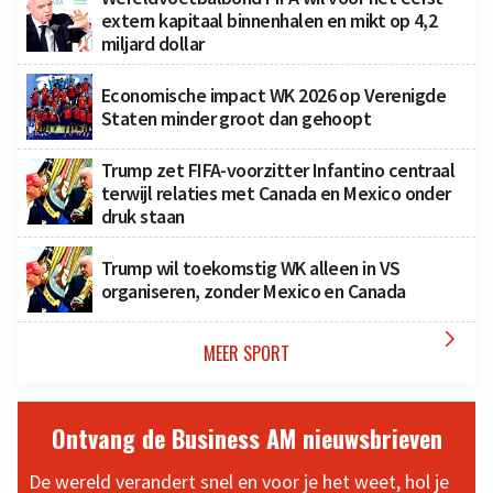
extern kapitaal binnenhalen en mikt op 4,2
miljard dollar
Economische impact WK 2026 op Verenigde
Staten minder groot dan gehoopt
Trump zet FIFA-voorzitter Infantino centraal
terwijl relaties met Canada en Mexico onder
druk staan
Trump wil toekomstig WK alleen in VS
organiseren, zonder Mexico en Canada

MEER SPORT
Ontvang de Business AM nieuwsbrieven
De wereld verandert snel en voor je het weet, hol je