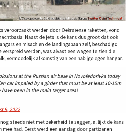
De ravage op de Saki-luchtmachtbasis (Bron:
Twitter OsintTechnical
)
ijks veroorzaakt werden door Oekraïense raketten, vond
achtbasis. Naast de jets is de kans dus groot dat ook
 hangars en misschien de landingsbaan zelf, beschadigd
ie verspreid werden, was alvast een wagen te zien die
k, vermoedelijk afkomstig van een nabijgelegen hangar.
plosions at the Russian air base in Novofedorivka today
lian car impaled by a girder that must be at least 10-15m
 have been in the main target area!
t 9, 2022
nog steeds niet met zekerheid te zeggen, al lijkt de kans
en mee had. Eerst werd een aanslag door partizanen