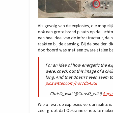
Als gevolg van de explosies, die mogel
ook een grote brand plaats op de luchtm
een heel deel van de infrastructuur, de
raakten bij de aanslag. Bij de beelden d
doorboord was met een zware stalen bal
For an idea of how energetic the ex
were, check out this image of a civi
long. And that doesn't even seem to
pic.twitter.com/hor7d5AJGi
— ChrisO_wiki (@ChrisO_wiki)
Augus
Wie of wat de explosies veroorzaakte is 
zeer groot dat Oekraïne er iets te mak