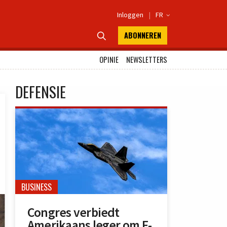
Inloggen
|
FR

ABONNEREN

OPINIE
NEWSLETTERS
DEFENSIE
BUSINESS
Congres verbiedt
Amerikaans leger om F-