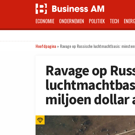
ECONOMIE
ONDERNEMEN
POLITIEK
TECH
ENERG
Hoofdpagina
»
Ravage op Russische luchtmachtbasis: minstens 
Ravage op Rus
luchtmachtbasi
miljoen dollar 