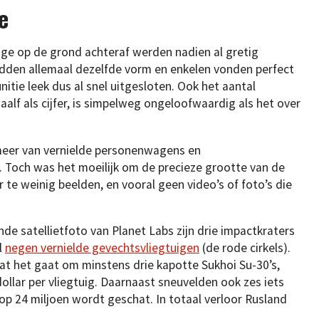
e
age op de grond achteraf werden nadien al gretig
hadden allemaal dezelfde vorm en enkelen vonden perfect
nitie leek dus al snel uitgesloten. Ook het aantal
lf als cijfer, is simpelweg ongeloofwaardig als het over
meer van vernielde personenwagens en
l. Toch was het moeilijk om de precieze grootte van de
 te weinig beelden, en vooral geen video’s of foto’s die
nde satellietfoto van Planet Labs zijn drie impactkraters
l
negen vernielde gevechtsvliegtuigen
(de rode cirkels).
dat het gaat om minstens drie kapotte Sukhoi Su-30’s,
dollar per vliegtuig. Daarnaast sneuvelden ook zes iets
 op 24 miljoen wordt geschat. In totaal verloor Rusland