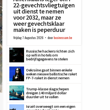
22-gevechtsvliegtuigen
uit dienst te nemen
voor 2032, maar ze
weer gevechtsklaar
maken is peperduur
Vrijdag 7 Augustus 2026
door
businessam.be
Russische hackers richten zich
op wifi in hotels om
bedrijfsgegevens te stelen
Oekraïne gaat binnen enkele
weken nieuwe ballistische raket
FP-7-raket in dienst nemen
Trump-klasse slagschepen
s
dreigen 140 miljard dollar
duurder uit te vallen
Israël overweegt om een eigen