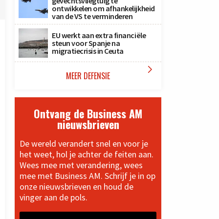
gevechtsvliegtuig te
ontwikkelen om afhankelijkheid
van de VS te verminderen
EU werkt aan extra financiële
steun voor Spanje na
migratiecrisis in Ceuta

MEER DEFENSIE
Ontvang de Business AM
nieuwsbrieven
De wereld verandert snel en voor je
het weet, hol je achter de feiten aan.
Wees mee met verandering, wees
mee met Business AM. Schrijf je in op
onze nieuwsbrieven en houd de
vinger aan de pols.