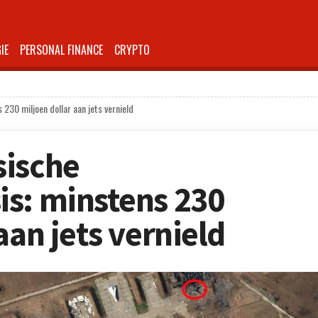
IE
PERSONAL FINANCE
CRYPTO
230 miljoen dollar aan jets vernield
sische
s: minstens 230
aan jets vernield