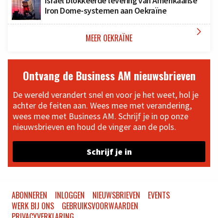
Israël blokkeerde levering van Amerikaanse
Iron Dome-systemen aan Oekraïne

MEER OEKRAÏNE
Ontvang de Business AM nieuwsbrieven
De wereld verandert snel en voor je het weet, hol je
achter de feiten aan. Wees mee met verandering,
wees mee met Business AM. Schrijf je in op onze
nieuwsbrieven en houd de vinger aan de pols.
Schrijf je in
ABONNEREN
INLOGGEN
NIEUWSBRIEVEN
EVENTS
WERK BIJ ONS
GEBRUIKSVOORWAARDEN
PRIVACYVERKLARING