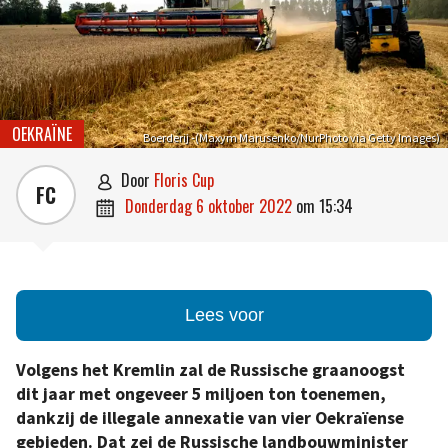
OEKRAÏNE
Boerderij -(Maxym Marusenko/NurPhoto via Getty Images)
door
Floris Cup

FC
donderdag 6 oktober 2022
om
15:34

Lees voor
Volgens het Kremlin zal de Russische graanoogst
dit jaar met ongeveer 5 miljoen ton toenemen,
dankzij de illegale annexatie van vier Oekraïense
gebieden. Dat zei de Russische landbouwminister