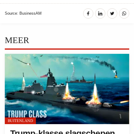
Source: BusinessAM
MEER
BUITENLAND
Trump-klasse slagschepen