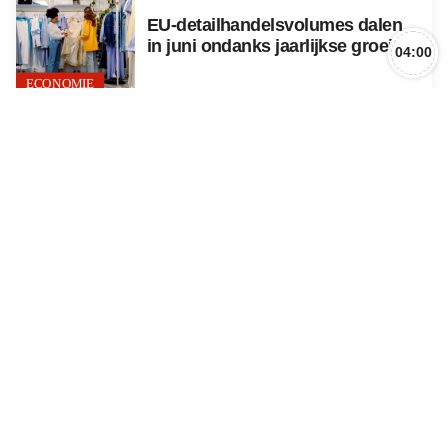
EU-detailhandelsvolumes dalen
in juni ondanks jaarlijkse groei
04:00
ECONOMIE
POLITIEK


POLITIEK
Belgische overheid schakelt
influencers in om online haat