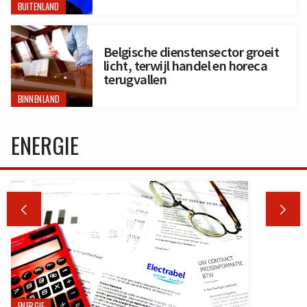
BUITENLAND
Belgische dienstensector groeit
licht, terwijl handel en horeca
terugvallen
BINNENLAND
ENERGIE


ENERGIE