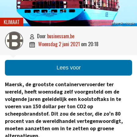
KLIMAAT
Maersk – isopix
door
businessam.be

woensdag 2 juni 2021
om
20:18

Lees voor
Maersk, de grootste containervervoerder ter
wereld, heeft woensdag zelf voorgesteld om de
volgende jaren geleidelijk een koolstoftaks in te
voeren van 150 dollar per ton CO2 op
scheepsbrandstof. Dit zou de sector, die zo’n 80
procent van de wereldhandel vertegenwoordigt,
moeten aanzetten om in te zetten op groene
alternatieven.