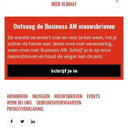

MEER KLIMAAT
Ontvang de Business AM nieuwsbrieven
De wereld verandert snel en voor je het weet, hol je
achter de feiten aan. Wees mee met verandering,
wees mee met Business AM. Schrijf je in op onze
nieuwsbrieven en houd de vinger aan de pols.
Schrijf je in
ABONNEREN
INLOGGEN
NIEUWSBRIEVEN
EVENTS
WERK BIJ ONS
GEBRUIKSVOORWAARDEN
PRIVACYVERKLARING