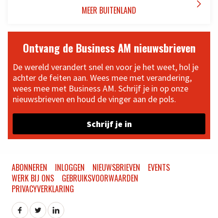

MEER BUITENLAND
Ontvang de Business AM nieuwsbrieven
De wereld verandert snel en voor je het weet, hol je
achter de feiten aan. Wees mee met verandering,
wees mee met Business AM. Schrijf je in op onze
nieuwsbrieven en houd de vinger aan de pols.
Schrijf je in
ABONNEREN
INLOGGEN
NIEUWSBRIEVEN
EVENTS
WERK BIJ ONS
GEBRUIKSVOORWAARDEN
PRIVACYVERKLARING