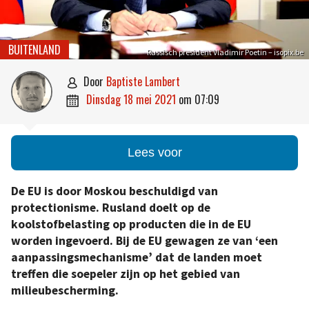
BUITENLAND
Russisch president Vladimir Poetin – isopix.be
door
Baptiste Lambert

dinsdag 18 mei 2021
om
07:09

Lees voor
De EU is door Moskou beschuldigd van
protectionisme. Rusland doelt op de
koolstofbelasting op producten die in de EU
worden ingevoerd. Bij de EU gewagen ze van ‘een
aanpassingsmechanisme’ dat de landen moet
treffen die soepeler zijn op het gebied van
milieubescherming.