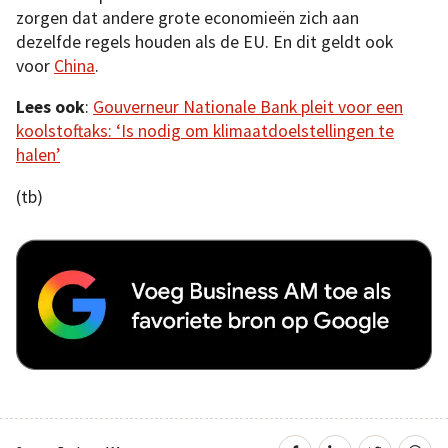
zorgen dat andere grote economieën zich aan
dezelfde regels houden als de EU. En dit geldt ook
voor
China
.
Lees ook
:
Gouverneur Nationale Bank pleit voor een
koolstoftaks: ‘Is nodig om klimaatdoelstellingen te
halen’
(tb)