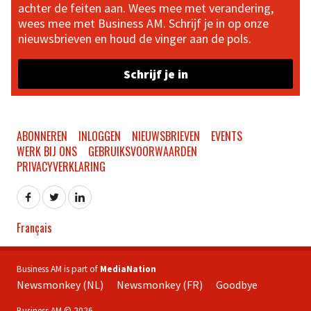
achter de feiten aan. Wees mee met verandering,
wees mee met Business AM. Schrijf je in op onze
nieuwsbrieven en houd de vinger aan de pols.
Schrijf je in
ABONNEREN
INLOGGEN
NIEUWSBRIEVEN
EVENTS
WERK BIJ ONS
GEBRUIKSVOORWAARDEN
PRIVACYVERKLARING
Français
Business AM is part of
MediaNation
Newsmonkey (NL)
Newsmonkey (FR)
Goodbye
Business AM © 2026