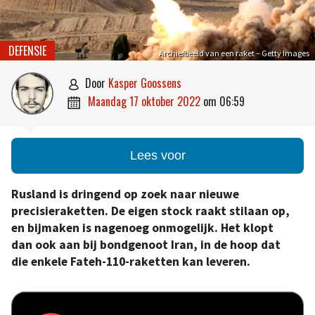
DEFENSIE
Archiefbeeld van een raket – Getty Images
door
Kasper Goossens

maandag 17 oktober 2022
om
06:59

Lees voor
Rusland is dringend op zoek naar nieuwe
precisieraketten. De eigen stock raakt stilaan op,
en bijmaken is nagenoeg onmogelijk. Het klopt
dan ook aan bij bondgenoot Iran, in de hoop dat
die enkele Fateh-110-raketten kan leveren.