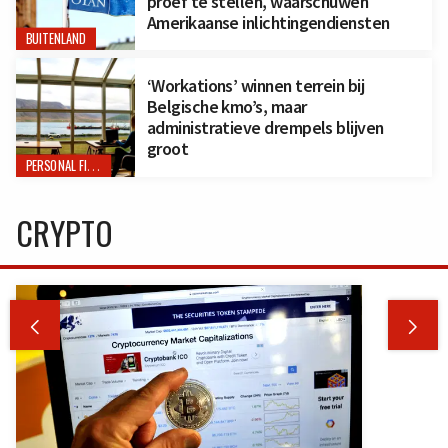
proef te stellen, waarschuwen
Amerikaanse inlichtingendiensten
BUITENLAND
‘Workations’ winnen terrein bij
Belgische kmo’s, maar
administratieve drempels blijven
groot
PERSONAL FINANCE
CRYPTO

