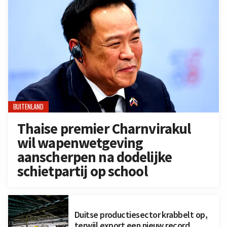
BUITENLAND
Thaise premier Charnvirakul
wil wapenwetgeving
aanscherpen na dodelijke
schietpartij op school
Duitse productiesector krabbelt op,
terwijl export een nieuw record