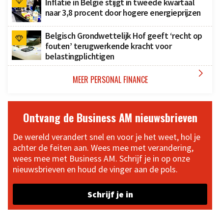
Inflatie in België stijgt in tweede kwartaal
naar 3,8 procent door hogere energieprijzen
Belgisch Grondwettelijk Hof geeft ‘recht op
fouten’ terugwerkende kracht voor
belastingplichtigen

MEER PERSONAL FINANCE
Ontvang de Business AM nieuwsbrieven
De wereld verandert snel en voor je het weet, hol je
achter de feiten aan. Wees mee met verandering,
wees mee met Business AM. Schrijf je in op onze
nieuwsbrieven en houd de vinger aan de pols.
Schrijf je in