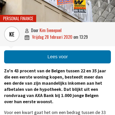
PERSONAL FINANCE
Isopix
door
Kim Evenepoel

KE
vrijdag 28 februari 2020
om
13:29

Lees voor
Zo’n 43 procent van de Belgen tussen 22 en 35 jaar
die een eerste woning kopen, besteedt meer dan
een derde van zijn maandelijks inkomen aan het
afbetalen van de hypotheek.
Dat blijkt uit een
rondvraag van AXA Bank bij 1.000 jonge Belgen
over hun eerste woonst.
Voor een kwart gaat het om een bedrag tussen de 33