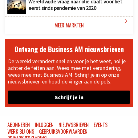
Wereldwijde vraag naar olie daalt voor het
eerst sinds pandemie van 2020

MEER MARKTEN
Ontvang de Business AM nieuwsbrieven
De wereld verandert snel en voor je het weet, hol je
achter de feiten aan. Wees mee met verandering,
wees mee met Business AM. Schrijf je in op onze
nieuwsbrieven en houd de vinger aan de pols.
Schrijf je in
ABONNEREN
INLOGGEN
NIEUWSBRIEVEN
EVENTS
WERK BIJ ONS
GEBRUIKSVOORWAARDEN