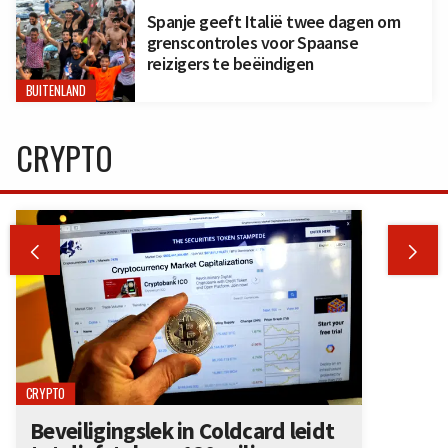
Spanje geeft Italië twee dagen om
grenscontroles voor Spaanse
reizigers te beëindigen
BUITENLAND
CRYPTO


CRYPTO
Beveiligingslek in Coldcard leidt