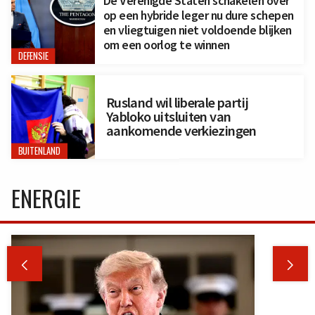
De Verenigde Staten schakelen over
op een hybride leger nu dure schepen
en vliegtuigen niet voldoende blijken
om een oorlog te winnen
DEFENSIE
Rusland wil liberale partij
Yabloko uitsluiten van
aankomende verkiezingen
BUITENLAND
ENERGIE

