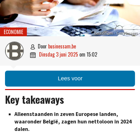
ECONOMIE
Belastingen – Getty Images
door
businessam.be

dinsdag 3 juni 2025
om
15:02

Lees voor
Key takeaways
Alleenstaanden in zeven Europese landen,
waaronder België, zagen hun nettoloon in 2024
dalen.