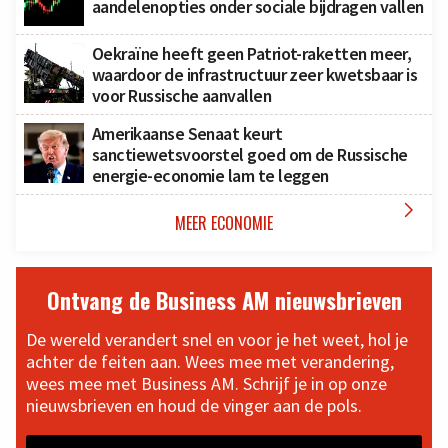
aandelenopties onder sociale bijdragen vallen
Oekraïne heeft geen Patriot-raketten meer,
waardoor de infrastructuur zeer kwetsbaar is
voor Russische aanvallen
Amerikaanse Senaat keurt
sanctiewetsvoorstel goed om de Russische
energie-economie lam te leggen

MEER ECONOMIE
Ontvang de Business AM nieuwsbrieven
De wereld verandert snel en voor je het weet, hol je
achter de feiten aan. Wees mee met verandering,
wees mee met Business AM. Schrijf je in op onze
nieuwsbrieven en houd de vinger aan de pols.