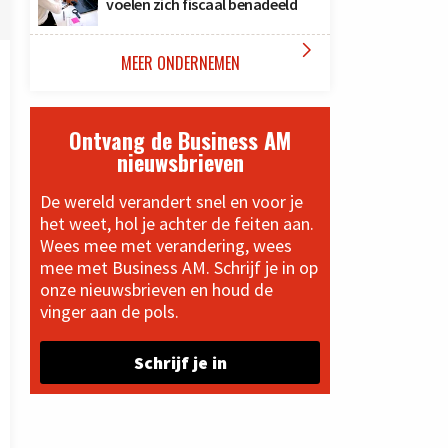
voelen zich fiscaal benadeeld

MEER ONDERNEMEN
Ontvang de Business AM
nieuwsbrieven
De wereld verandert snel en voor je
het weet, hol je achter de feiten aan.
Wees mee met verandering, wees
mee met Business AM. Schrijf je in op
onze nieuwsbrieven en houd de
vinger aan de pols.
Schrijf je in