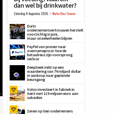
dan wel bij drinkwater?
Zaterdag 8 Augustus 2026
Marta Díaz Cruces
Duits
ondernemersvertrouwen herstelt
voorzichtig in juni,
maar onzekerheden blijven
PayPal van pionier naar
overnameprooi: hoe de
betaalreus zijn voorsprong
verloor
DeepSeek mikt op een
waardering van 74 miljard dollar
in aanloop naar geplande
beursgang
Volvo investeert in fabriek in
Gent met 119 miljoen euro aan
s
subsidies
Zeven op tien ondernemers