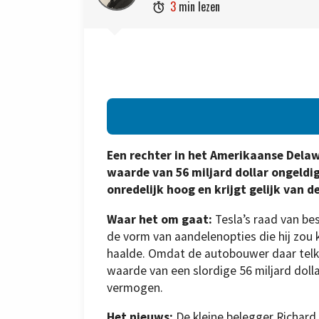
3
min lezen

Een rechter in het Amerikaanse Delaw
waarde van 56 miljard dollar ongeldig
onredelijk hoog en krijgt gelijk van d
Waar het om gaat:
Tesla’s raad van b
de vorm van aandelenopties die hij zou 
haalde. Omdat de autobouwer daar telke
waarde van een slordige 56 miljard dolla
vermogen.
Het nieuws:
De kleine belegger Richard