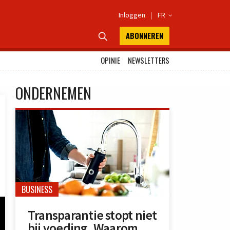
Inloggen
|
FR

ABONNEREN

OPINIE
NEWSLETTERS
ONDERNEMEN
BUSINESS
Transparantie stopt niet
bij voeding. Waarom