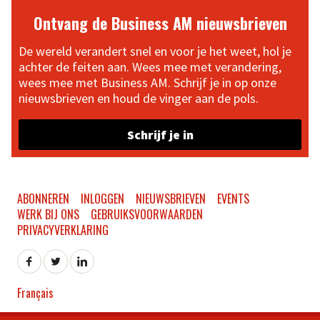
Ontvang de Business AM nieuwsbrieven
De wereld verandert snel en voor je het weet, hol je
achter de feiten aan. Wees mee met verandering,
wees mee met Business AM. Schrijf je in op onze
nieuwsbrieven en houd de vinger aan de pols.
Schrijf je in
ABONNEREN
INLOGGEN
NIEUWSBRIEVEN
EVENTS
WERK BIJ ONS
GEBRUIKSVOORWAARDEN
PRIVACYVERKLARING
Français