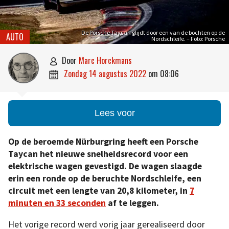
De Porsche Taycan glijdt door een van de bochten op de
AUTO
Nordschleife. – Foto: Porsche
door
Marc Horckmans

zondag 14 augustus 2022
om
08:06

Lees voor
Op de beroemde Nürburgring heeft een Porsche
Taycan het nieuwe snelheidsrecord voor een
elektrische wagen gevestigd. De wagen slaagde
erin een ronde op de beruchte Nordschleife, een
circuit met een lengte van 20,8 kilometer, in
7
minuten en 33 seconden
af te leggen.
Het vorige record werd vorig jaar gerealiseerd door