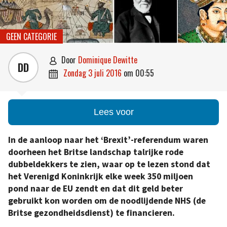
GEEN CATEGORIE
door
Dominique Dewitte

DD
zondag 3 juli 2016
om
00:55

Lees voor
In de aanloop naar het ‘Brexit’-referendum waren
doorheen het Britse landschap talrijke rode
dubbeldekkers te zien, waar op te lezen stond dat
het Verenigd Koninkrijk elke week 350 miljoen
pond naar de EU zendt en dat dit geld beter
gebruikt kon worden om de noodlijdende NHS (de
Britse gezondheidsdienst) te financieren.