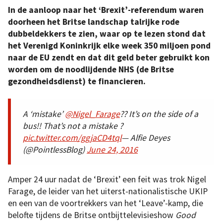
In de aanloop naar het ‘Brexit’-referendum waren
doorheen het Britse landschap talrijke rode
dubbeldekkers te zien, waar op te lezen stond dat
het Verenigd Koninkrijk elke week 350 miljoen pond
naar de EU zendt en dat dit geld beter gebruikt kon
worden om de noodlijdende NHS (de Britse
gezondheidsdienst) te financieren.
A ‘mistake’
@Nigel_Farage
?? It’s on the side of a
bus!! That’s not a mistake ?
pic.twitter.com/ggjaCD4tql
— Alfie Deyes
(@PointlessBlog)
June 24, 2016
Amper 24 uur nadat de ‘Brexit’ een feit was trok Nigel
Farage, de leider van het uiterst-nationalistische UKIP
en een van de voortrekkers van het ‘Leave’-kamp, die
belofte tijdens de Britse ontbijttelevisieshow
Good