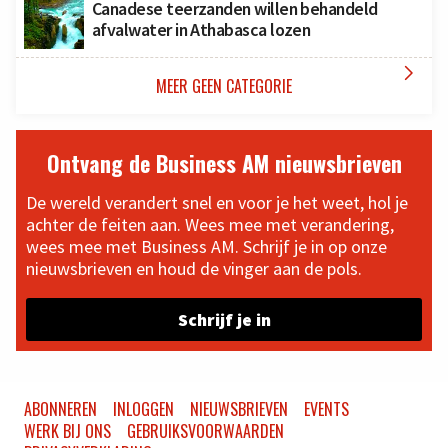
Canadese teerzanden willen behandeld
afvalwater in Athabasca lozen

MEER GEEN CATEGORIE
Ontvang de Business AM nieuwsbrieven
De wereld verandert snel en voor je het weet, hol je
achter de feiten aan. Wees mee met verandering,
wees mee met Business AM. Schrijf je in op onze
nieuwsbrieven en houd de vinger aan de pols.
Schrijf je in
ABONNEREN
INLOGGEN
NIEUWSBRIEVEN
EVENTS
WERK BIJ ONS
GEBRUIKSVOORWAARDEN