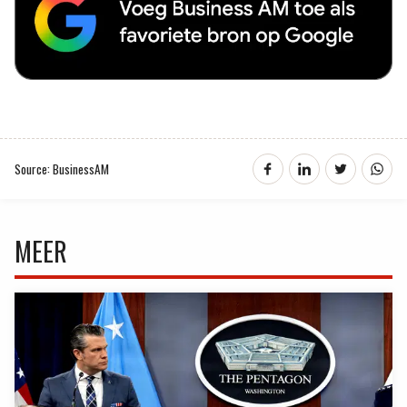
Source: BusinessAM
MEER