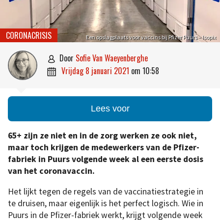
CORONACRISIS
Een opslagplaats voor vaccins bij Pfizer Puurs – Isopix
door
Sofie Van Waeyenberghe

vrijdag 8 januari 2021
om
10:58

Lees voor
65+ zijn ze niet en in de zorg werken ze ook niet,
maar toch krijgen de medewerkers van de Pfizer-
fabriek in Puurs volgende week al een eerste dosis
van het coronavaccin.
Het lijkt tegen de regels van de vaccinatiestrategie in
te druisen, maar eigenlijk is het perfect logisch. Wie in
Puurs in de Pfizer-fabriek werkt, krijgt volgende week