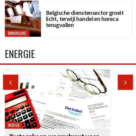
Belgische dienstensector groeit
licht, terwijl handel en horeca
terugvallen
BINNENLAND
ENERGIE


ENERGIE