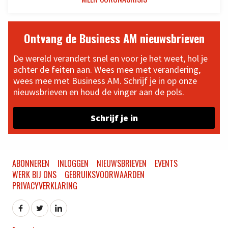
Ontvang de Business AM nieuwsbrieven
De wereld verandert snel en voor je het weet, hol je
achter de feiten aan. Wees mee met verandering,
wees mee met Business AM. Schrijf je in op onze
nieuwsbrieven en houd de vinger aan de pols.
Schrijf je in
ABONNEREN
INLOGGEN
NIEUWSBRIEVEN
EVENTS
WERK BIJ ONS
GEBRUIKSVOORWAARDEN
PRIVACYVERKLARING