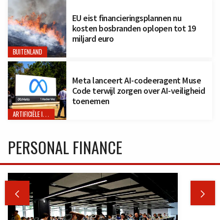
EU eist financieringsplannen nu
kosten bosbranden oplopen tot 19
miljard euro
BUITENLAND
Meta lanceert AI-codeeragent Muse
Code terwijl zorgen over AI-veiligheid
toenemen
ARTIFICIËLE INTELLIGENTIE
PERSONAL FINANCE

