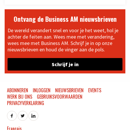
Ontvang de Business AM nieuwsbrieven
De wereld verandert snel en voor je het weet, hol je
achter de feiten aan. Wees mee met verandering,
wees mee met Business AM. Schrijf je in op onze
nieuwsbrieven en houd de vinger aan de pols.
Schrijf je in
ABONNEREN
INLOGGEN
NIEUWSBRIEVEN
EVENTS
WERK BIJ ONS
GEBRUIKSVOORWAARDEN
PRIVACYVERKLARING
Français