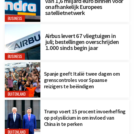
van 1,6 miljard euro binnen voor
onafhankelijk Europees
satellietnetwerk
BUSINESS
Airbus levert 67 vliegtuigen in
juli; bestellingen overschrijden
1.000 sinds begin jaar
BUSINESS
Spanje geeft Italië twee dagen om
grenscontroles voor Spaanse
reizigers te beëindigen
BUITENLAND
Trump voert 15 procent invoerheffing
op polysilicium in om invloed van
China in te perken
BUITENLAND