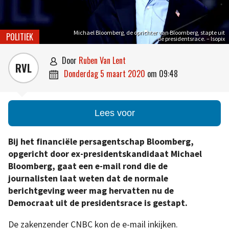
Michael Bloomberg, de oprichter van Bloomberg, stapte uit
POLITIEK
de presidentsrace. – Isopix
door
Ruben Van Lent

RVL
donderdag 5 maart 2020
om
09:48

Lees voor
Bij het financiële persagentschap Bloomberg,
opgericht door ex-presidentskandidaat Michael
Bloomberg, gaat een e-mail rond die de
journalisten laat weten dat de normale
berichtgeving weer mag hervatten nu de
Democraat uit de presidentsrace is gestapt.
De zakenzender CNBC kon de e-mail inkijken.