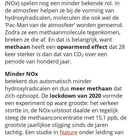
(NOx) spelen nog een minder bekende rol. In
de atmosfeer helpen ze bij de vorming van
hydroxylradicalen, moleculen die ook wel de
‘Pac-Man van de atmosfeer’ worden genoemd.
Zodra ze een methaanmolecule tegenkomen,
breken ze die af. En dat is belangrijk, want
methaan
heeft een
opwarmend effect
dat 28
keer sterker is dan dat van CO₂ over een
periode van honderd jaar.
Minder NOx
betekent dus automatisch minder
hydroxylradicalen en dus
meer methaan
dat
zich ophoopt. De
lockdown van 2020
vormde
een experiment op ware grootte: het verkeer
stortte in, de NOx-uitstoot daalde en tegelijk
steeg de methaanconcentratie met 15,1 ppb, de
grootste jaarlijkse stijging sinds de jaren
tachtig. Een studie in
Nature
onder leiding van