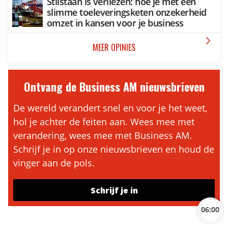
Stilstaan is verliezen: hoe je met een
slimme toeleveringsketen onzekerheid
omzet in kansen voor je business

MEER OPINIES
Ontvang de Business AM nieuwsbrieven
De wereld verandert snel en voor je het weet,
hol je achter de feiten aan. Wees mee met
verandering, wees mee met Business AM.
Schrijf je in op onze nieuwsbrieven en houd de
vinger aan de pols.
Schrijf je in
06:00