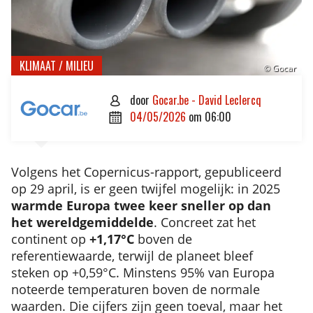
KLIMAAT / MILIEU
© Gocar
door
Gocar.be - David Leclercq

04/05/2026
om
06:00

Volgens het Copernicus-rapport, gepubliceerd
op 29 april, is er geen twijfel mogelijk: in 2025
warmde Europa twee keer sneller op dan
het wereldgemiddelde
. Concreet zat het
continent op
+1,17°C
boven de
referentiewaarde, terwijl de planeet bleef
steken op +0,59°C. Minstens 95% van Europa
noteerde temperaturen boven de normale
waarden. Die cijfers zijn geen toeval, maar het