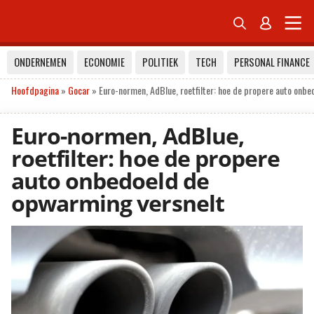


ONDERNEMEN
ECONOMIE
POLITIEK
TECH
PERSONAL FINANCE
Hoofdpagina
»
Gocar
»
Euro-normen, AdBlue, roetfilter: hoe de propere auto onb
Euro-normen, AdBlue,
roetfilter: hoe de propere
auto onbedoeld de
opwarming versnelt