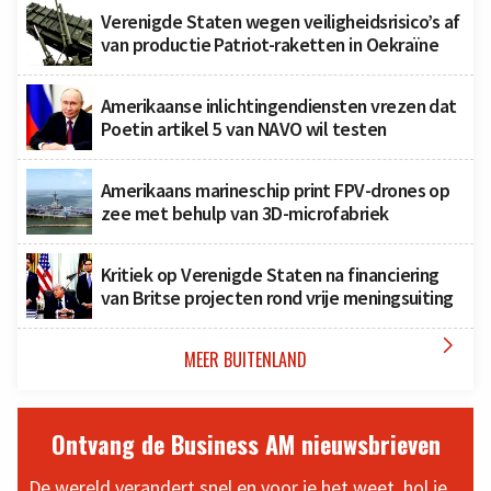
Verenigde Staten wegen veiligheidsrisico’s af
van productie Patriot-raketten in Oekraïne
Amerikaanse inlichtingendiensten vrezen dat
Poetin artikel 5 van NAVO wil testen
Amerikaans marineschip print FPV-drones op
zee met behulp van 3D-microfabriek
Kritiek op Verenigde Staten na financiering
van Britse projecten rond vrije meningsuiting

MEER BUITENLAND
Ontvang de Business AM nieuwsbrieven
De wereld verandert snel en voor je het weet, hol je