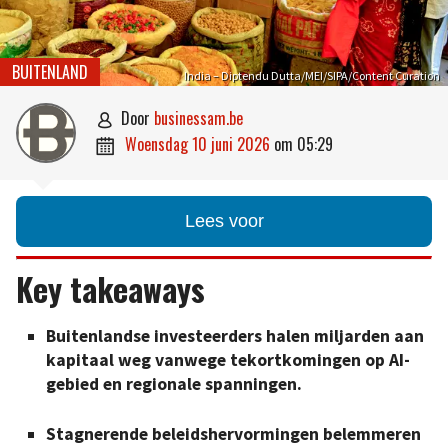
BUITENLAND
India – Diptendu Dutta/MEI/SIPA/Content Curation
door
businessam.be

woensdag 10 juni 2026
om
05:29

Lees voor
Key takeaways
Buitenlandse investeerders halen miljarden aan
kapitaal weg vanwege tekortkomingen op AI-
gebied en regionale spanningen.
Stagnerende beleidshervormingen belemmeren