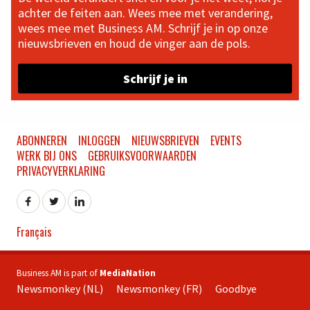
achter de feiten aan. Wees mee met verandering,
wees mee met Business AM. Schrijf je in op onze
nieuwsbrieven en houd de vinger aan de pols.
Schrijf je in
ABONNEREN
INLOGGEN
NIEUWSBRIEVEN
EVENTS
WERK BIJ ONS
GEBRUIKSVOORWAARDEN
PRIVACYVERKLARING
Français
Business AM is part of
MediaNation
Newsmonkey (NL)
Newsmonkey (FR)
Goodbye