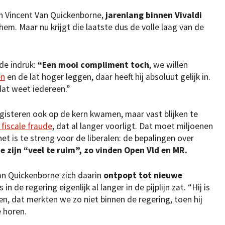
an Vincent Van Quickenborne,
jarenlang binnen Vivaldi
m. Maar nu krijgt die laatste dus de volle laag van de
 de indruk:
“Een mooi compliment toch
, we willen
en
en de lat hoger leggen, daar heeft hij absoluut gelijk in.
 dat weet iedereen.”
 gisteren ook op de kern kwamen, maar vast blijken te
 fiscale fraude
, dat al langer voorligt. Dat moet miljoenen
et is te streng voor de liberalen: de bepalingen over
 zijn “veel te ruim”, zo vinden Open Vld en MR.
an Quickenborne zich daarin
ontpopt tot nieuwe
 in de regering eigenlijk al langer in de pijplijn zat. “Hij is
, dat merkten we zo niet binnen de regering, toen hij
e horen.