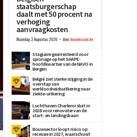
staatsburgerschap
daalt met 50 procent na
verhoging
aanvraagkosten
Maandag 3 Augustus 2026
door
businessam.be
Stagiaire gearresteerd voor
spionage op het SHAPE-
hoofdkwartier van de NAVO in
Bergen
België ziet sterke stijging in de
overstap van
werkloosheidsuitkering naar
ziekte-uitkering
Luchthaven Charleroi sluit in
2028 voor renovatie van de
start- en landingsbaan
&
s
Bouwsector loopt risico op
recessie in 2027, waarschuwt