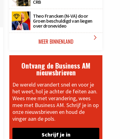
CRB
Theo Francken (N-VA) door
Groen beschuldigd van liegen
over dronevideo

MEER BINNENLAND
Ontvang de Business AM
nieuwsbrieven
De wereld verandert snel en voor je
het weet, hol je achter de feiten aan.
Wees mee met verandering, wees
mee met Business AM. Schrijf je in op
onze nieuwsbrieven en houd de
vinger aan de pols.
Schrijf je in