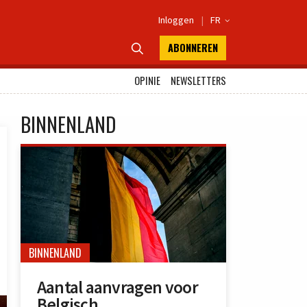
Inloggen
|
FR

ABONNEREN

OPINIE
NEWSLETTERS
BINNENLAND
BINNENLAND
Aantal aanvragen voor
Belgisch