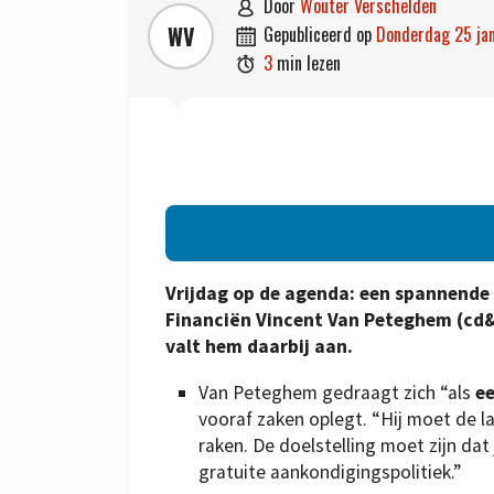
door
Wouter Verschelden

WV
gepubliceerd op
donderdag 25 ja

3
min lezen

Vrijdag op de agenda: een spannende 
Financiën Vincent Van Peteghem (cd&
valt hem daarbij aan.
Van Peteghem gedraagt zich “als
ee
vooraf zaken oplegt. “Hij moet de la
raken. De doelstelling moet zijn dat
gratuite aankondigingspolitiek.”