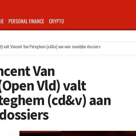
IE
PERSONAL FINANCE
CRYPTO
) valt Vincent Van Peteghem (cd&v) aan over moeilijke dossiers
ncent Van
Open Vld) valt
eteghem (cd&v) aan
 dossiers