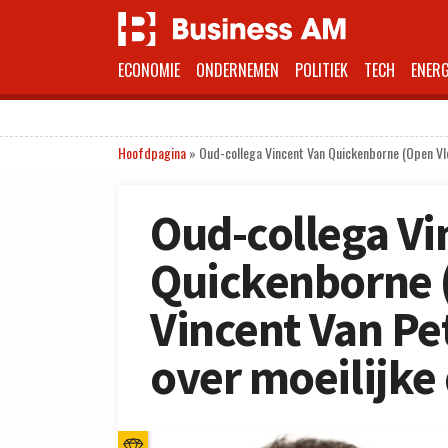
ECONOMIE
ONDERNEMEN
POLITIEK
TECH
ENERG
Hoofdpagina
»
Oud-collega Vincent Van Quickenborne (Open Vld
Oud-collega Vi
Quickenborne (
Vincent Van P
over moeilijke