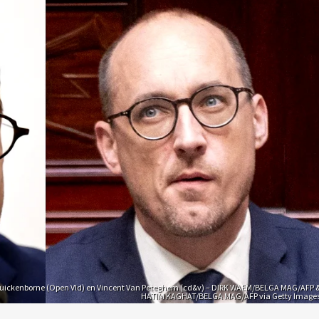
uickenborne (Open Vld) en Vincent Van Peteghem (cd&v) – DIRK WAEM/BELGA MAG/AFP 
HATIM KAGHAT/BELGA MAG/AFP via Getty Image