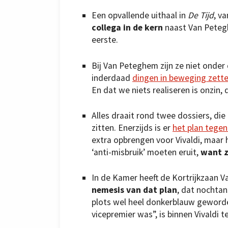
Een opvallende uithaal in
De Tijd
, v
collega in de kern
naast Van Peteghe
eerste.
Bij Van Peteghem zijn ze niet onder
inderdaad
dingen in beweging zett
En dat we niets realiseren is onzin,
Alles draait rond twee dossiers, die
zitten. Enerzijds is er
het plan tegen
extra opbrengen voor Vivaldi, maar h
‘anti-misbruik’ moeten eruit,
want ze
In de Kamer heeft de Kortrijkzaan V
nemesis van dat plan
, dat nochtans
plots wel heel donkerblauw geworden
vicepremier was”, is binnen Vivaldi t