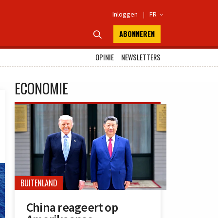
Inloggen
|
FR

ABONNEREN

OPINIE
NEWSLETTERS
ECONOMIE
BUITENLAND
China reageert op