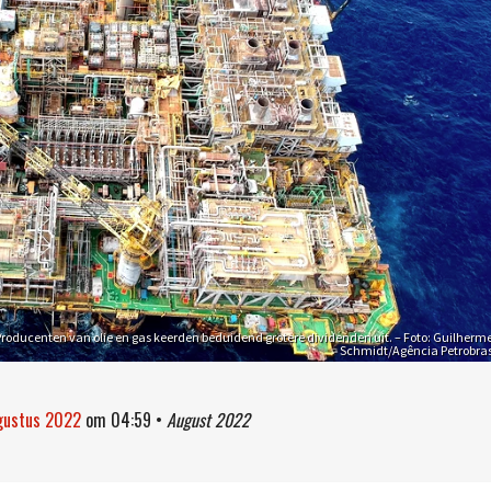
Producenten van olie en gas keerden beduidend grotere dividenden uit. – Foto: Guilherm
Schmidt/Agência Petrobra
gustus 2022
om
04:59
•
August 2022