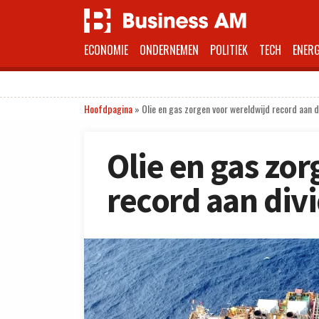
ECONOMIE
ONDERNEMEN
POLITIEK
TECH
ENERG
Hoofdpagina
»
Olie en gas zorgen voor wereldwijd record aan 
Olie en gas zo
record aan div