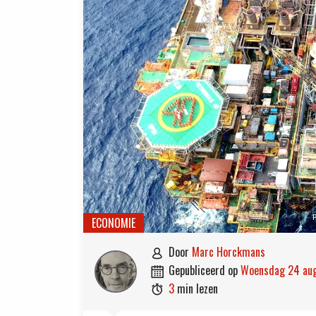
ECONOMIE
door
Marc Horckmans

gepubliceerd op
woensdag 24 au

3
min lezen
