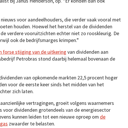
alist bij Janus Henderson, op. “Er konden dan ook
nieuws voor aandeelhouders, die verder vaak vooral met
 moeten houden. Hoewel het herstel van de dividenden
 de verdere vooruitzichten echter niet zo rooskleurig. De
wijl ook de bedrijfsmarges krimpen.”
n forse stijging van de uitkering
van dividenden aan
sbedrijf Petrobras stond daarbij helemaal bovenaan de
 dividenden van opkomende markten 22,5 procent hoger
den voor de eerste keer sinds het midden van het
chter zich laten.
anzienlijke vertragingen, groeit volgens waarnemers
s voor dividenden grotendeels van de energiesector
 tevens kunnen leiden tot een nieuwe oproep om
de
 gas
zwaarder te belasten.