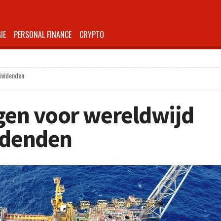
IE
PERSONAL FINANCE
CRYPTO
dividenden
rgen voor wereldwijd
idenden