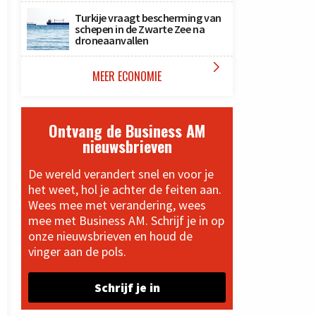
Turkije vraagt bescherming van
schepen in de Zwarte Zee na
droneaanvallen

MEER ECONOMIE
Ontvang de Business AM
nieuwsbrieven
De wereld verandert snel en voor je
het weet, hol je achter de feiten aan.
Wees mee met verandering, wees
mee met Business AM. Schrijf je in op
onze nieuwsbrieven en houd de
vinger aan de pols.
Schrijf je in