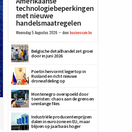
Amerikaanse
technologiebeperkingen
met nieuwe
handelsmaatregelen
Woensdag 5 Augustus 2026
door
businessam.be
Belgische detailhandel zet groei
door in juni 2026
Poetin hervormt legertop in
Rusland en richt nieuwe
droneafdeling op
e
Montenegro overspoeld door
s
toeristen: chaos aan de grens en
urenlange files
Industriële producentenprijzen
dalen in eurozone en EU, maar
blijven op jaarbasis hoger