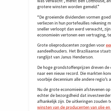
was verwacht”, merkt Ben Lofthouse, an
grotere winsten worden gemeld.”
“De groeiende dividenden vormen goed 
verliezen in hun portefeuilles rekening
sneller verloopt dan werd verwacht, zijn
economieën vertonen een vertraging, ter
Grote olieproducenten zorgden voor
ee
aandeelhouders. Het Braziliaanse staat
ranglijst van Janus Henderson.
De hoge grondstoffenprijzen dreven de
naar een nieuw record. Die markten kon
voorbije decennium alle andere regio’s a
Nu de grote economieën afstevenen op a
echter de bezorgdheid dat investeerder
afhankelijk zijn. De uitkeringen zouden
winsten van de producenten van olie en