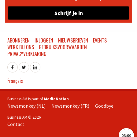
Schrijf je in
ABONNEREN
INLOGGEN
NIEUWSBRIEVEN
EVENTS
WERK BIJ ONS
GEBRUIKSVOORWAARDEN
PRIVACYVERKLARING
Français
Business AM is part of
MediaNation
Newsmonkey (NL)
Newsmonkey (FR)
Goodbye
Business AM © 2026
Contact
03:00