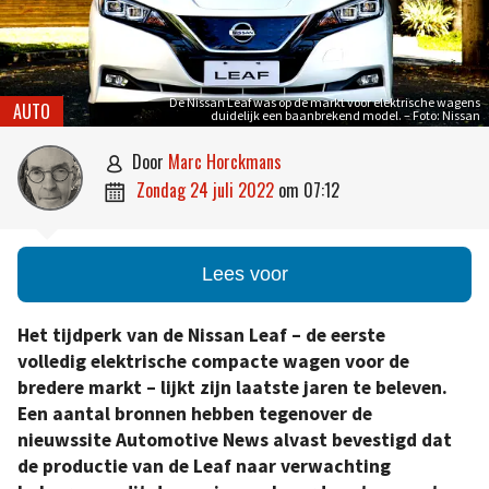
De Nissan Leaf was op de markt voor elektrische wagens
AUTO
duidelijk een baanbrekend model. – Foto: Nissan
door
Marc Horckmans

zondag 24 juli 2022
om
07:12

Lees voor
Het tijdperk van de Nissan Leaf – de eerste
volledig elektrische compacte wagen voor de
bredere markt – lijkt zijn laatste jaren te beleven.
Een aantal bronnen hebben tegenover de
nieuwssite Automotive News alvast bevestigd dat
de productie van de Leaf naar verwachting