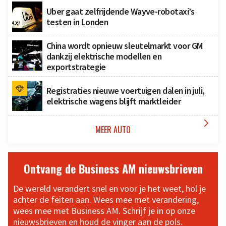
Uber gaat zelfrijdende Wayve-robotaxi’s
testen in Londen
China wordt opnieuw sleutelmarkt voor GM
dankzij elektrische modellen en
exportstrategie
Registraties nieuwe voertuigen dalen in juli,
elektrische wagens blijft marktleider

MEER AUTO
Ontvang de Business AM nieuwsbrieven
De wereld verandert snel en voor je het weet, hol je
achter de feiten aan. Wees mee met verandering,
wees mee met Business AM. Schrijf je in op onze
nieuwsbrieven en houd de vinger aan de pols.