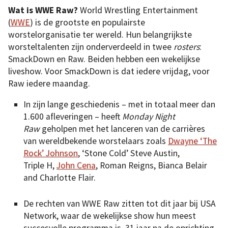
Wat is WWE Raw?
World Wrestling Entertainment
(
WWE
) is de grootste en populairste
worstelorganisatie ter wereld. Hun belangrijkste
worsteltalenten zijn onderverdeeld in twee
rosters
:
SmackDown en Raw. Beiden hebben een wekelijkse
liveshow. Voor SmackDown is dat iedere vrijdag, voor
Raw iedere maandag.
In zijn lange geschiedenis – met in totaal meer dan
1.600 afleveringen – heeft
Monday Night
Raw
geholpen met het lanceren van de carrières
van wereldbekende worstelaars zoals
Dwayne ‘The
Rock’ Johnson
, ‘Stone Cold’ Steve Austin,
Triple H,
John Cena
, Roman Reigns, Bianca Belair
and Charlotte Flair.
De rechten van WWE Raw zitten tot dit jaar bij USA
Network, waar de wekelijkse show hun meest
succesvolle programma is. 31 jaar na de oprichting