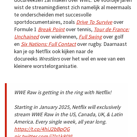
wist de streamingdienst zich namelijk al meermaals
te onderscheiden met succesvolle
sportdocumentaires, zoals
Drive To Survive
over
Formule 1
Break Point
over tennis,
Tour de France:
Unchained
over wielrennen,
Full Swing
over golf
en
Six Nations: Full Contact
over rugby. Daarnaast
kan je op Netflix ook kijken naar de
docureeks
Wrestlers
over het wel en wee van een
kleinere worstelorganisatie.
WWE Raw is getting in the ring with Netflix!
Starting in January 2025, Netflix will exclusively
stream WWE Raw in the US, Canada, UK, & Latin
America. Every single week, all year long.
https://t.co/4hiJ2bBpQG
pic.twitter.com/i7lz1k80YL