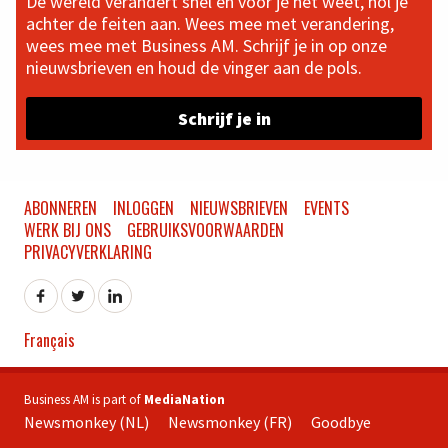
De wereld verandert snel en voor je het weet, hol je
achter de feiten aan. Wees mee met verandering,
wees mee met Business AM. Schrijf je in op onze
nieuwsbrieven en houd de vinger aan de pols.
Schrijf je in
ABONNEREN
INLOGGEN
NIEUWSBRIEVEN
EVENTS
WERK BIJ ONS
GEBRUIKSVOORWAARDEN
PRIVACYVERKLARING
Français
Business AM is part of
MediaNation
Newsmonkey (NL)
Newsmonkey (FR)
Goodbye