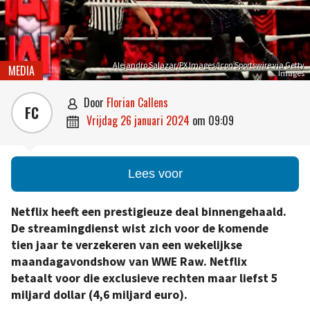
Alejandro Salazar/PX Images/Icon Sportswire via Getty
MEDIA
Images
door
Florian Callens

FC
vrijdag 26 januari 2024
om
09:09

Lees voor
Netflix heeft een prestigieuze deal binnengehaald.
De streamingdienst wist zich voor de komende
tien jaar te verzekeren van een wekelijkse
maandagavondshow van WWE Raw. Netflix
betaalt voor die exclusieve rechten maar liefst 5
miljard dollar (4,6 miljard euro).