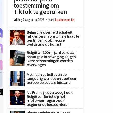
toestemming om
TikTok te gebruiken
Vrijdag 7 Augustus 2026
door
businessam.be
Belgische overheid schakelt
influencers in om online haat te
bestrijden; ook nieuwe
wetgeving op komst
België wil 300 miljard euro aan
spaargeld in beweging krijgen:
Deze hervormingen worden
overwogen
Meer dan de helft van de
langdurig werklozen doet een
beroep op sociale bijstand
A
Na Frankrijk overweegt ook
s
België een limiet op het
motorvermogen voor
beginnende bestuurders
Vlaams minister De Ridder