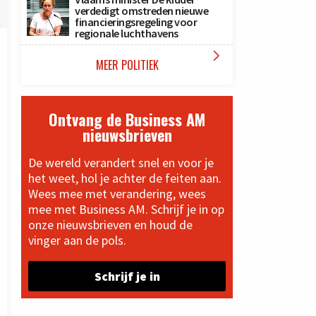
verdedigt omstreden nieuwe
financieringsregeling voor
regionale luchthavens

MEER POLITIEK
Ontvang de Business AM
nieuwsbrieven
De wereld verandert snel en voor je
het weet, hol je achter de feiten aan.
Wees mee met verandering, wees
mee met Business AM. Schrijf je in op
onze nieuwsbrieven en houd de
vinger aan de pols.
Schrijf je in