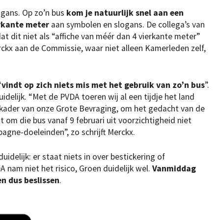
ogans. Op zo’n bus
kom je natuurlijk snel aan een
erkante meter
aan symbolen en slogans. De collega’s van
dat dit niet als “affiche van méér dan 4 vierkante meter”
rckx aan de Commissie, waar niet alleen Kamerleden zelf,
“
vindt op zich niets mis met het gebruik van zo’n bus
”.
idelijk. “Met de PVDA toeren wij al een tijdje het land
kader van onze Grote Bevraging, om het gedacht van de
 om die bus vanaf 9 februari uit voorzichtigheid niet
gne-doeleinden”, zo schrijft Merckx.
uidelijk: er staat niets in over bestickering of
 nam niet het risico, Groen duidelijk wel.
Vanmiddag
n dus beslissen
.