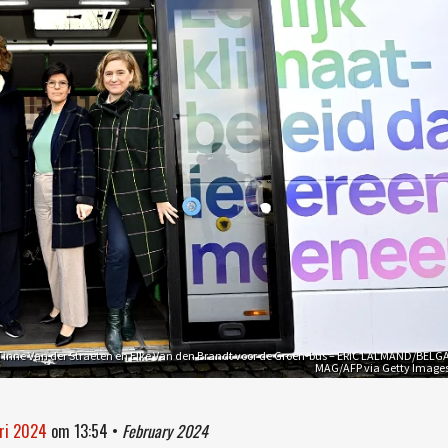
, Tinne Van der Straeten en Elke Van den Brandt voor de Groen-bus – ERIC LALMAND/BELG
MAG/AFP via Getty Image
ari 2024
om
13:54
•
February 2024