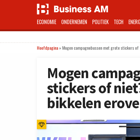
ECONOMIE
ONDERNEMEN
POLITIEK
TECH
ENERG
Hoofdpagina
»
Mogen campagnebussen met grote stickers of n
Mogen campag
stickers of nie
bikkelen erove