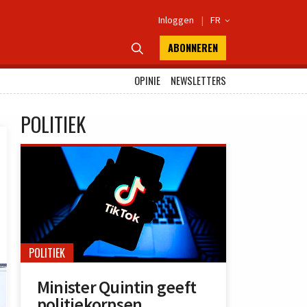
Inloggen
|
FR

ABONNEREN

OPINIE
NEWSLETTERS
POLITIEK
POLITIEK
Minister Quintin geeft
politiekorpsen