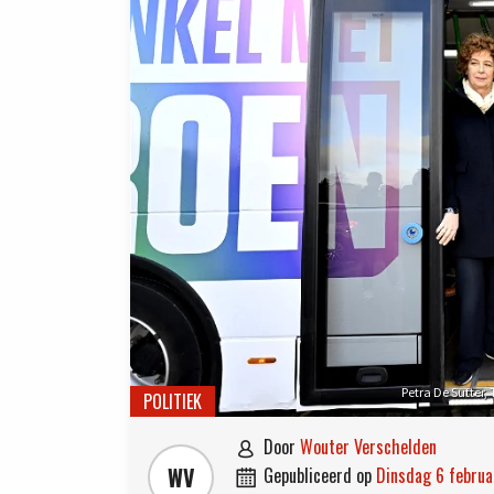
Petra De Sutter
POLITIEK
door
Wouter Verschelden

WV
gepubliceerd op
dinsdag 6 febru
