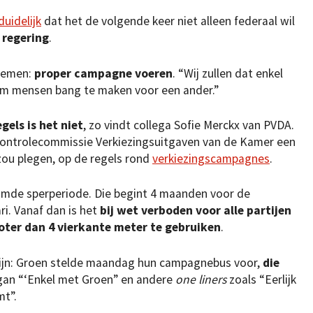
duidelijk
dat het de volgende keer niet alleen federaal wil
 regering
.
nemen:
proper campagne voeren
. “Wij zullen dat enkel
 om mensen bang te maken voor een ander.”
gels is het niet
, zo vindt collega Sofie Merckx van PVDA.
Controlecommissie Verkiezingsuitgaven van de Kamer een
 zou plegen, op de regels rond
verkiezingscampagnes
.
aamde sperperiode. Die begint 4 maanden voor de
ri. Vanaf dan is het
bij wet verboden voor alle partijen
oter dan 4 vierkante meter te gebruiken
.
zijn: Groen stelde maandag hun campagnebus voor,
die
gan “‘Enkel met Groen” en andere
one liners
zoals “Eerlijk
mt”.