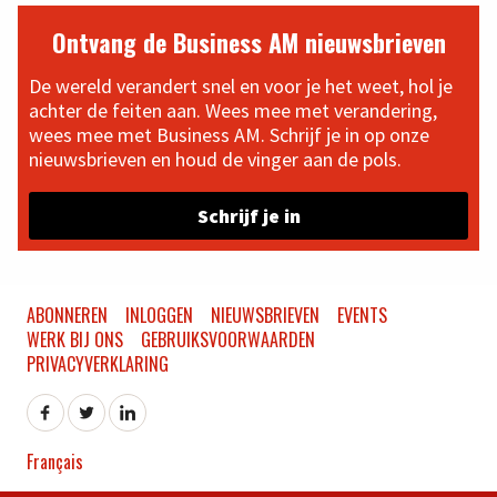
Ontvang de Business AM nieuwsbrieven
De wereld verandert snel en voor je het weet, hol je
achter de feiten aan. Wees mee met verandering,
wees mee met Business AM. Schrijf je in op onze
nieuwsbrieven en houd de vinger aan de pols.
Schrijf je in
ABONNEREN
INLOGGEN
NIEUWSBRIEVEN
EVENTS
WERK BIJ ONS
GEBRUIKSVOORWAARDEN
PRIVACYVERKLARING
Français