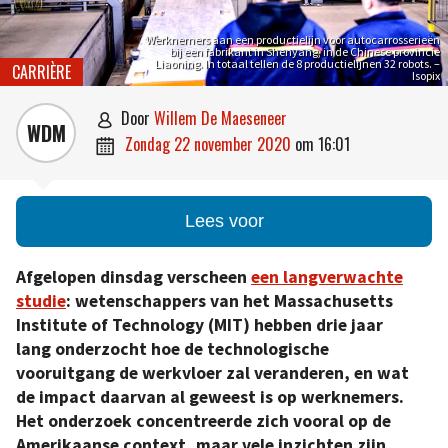
Werknemers aan een productielijn voor autocarrosserieën
bij een fabrikant in Shenyang, in de Chinese provincie
Liaoning. In totaal tellen de 8 productielijnen 32 robots. –
CARRIÈRE
Isopix
door
Willem De Maeseneer

WDM
zondag 22 november 2020
om
16:01

Lees voor
Afgelopen dinsdag verscheen
een langverwachte
studie
: wetenschappers van het Massachusetts
Institute of Technology (MIT) hebben drie jaar
lang onderzocht hoe de technologische
vooruitgang de werkvloer zal veranderen, en wat
de impact daarvan al geweest is op werknemers.
Het onderzoek concentreerde zich vooral op de
Amerikaanse context, maar vele inzichten zijn