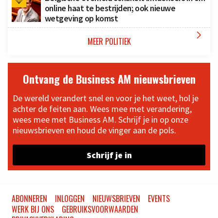
online haat te bestrijden; ook nieuwe
wetgeving op komst

MEER POLITIEK
Ontvang de Business AM nieuwsbrieven
De wereld verandert snel en voor je het weet, hol je
achter de feiten aan. Wees mee met verandering,
wees mee met Business AM. Schrijf je in op onze
nieuwsbrieven en houd de vinger aan de pols.
Schrijf je in
ABONNEREN
INLOGGEN
NIEUWSBRIEVEN
EVENTS
WERK BIJ ONS
GEBRUIKSVOORWAARDEN