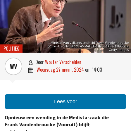
Minister van Volksgezondheid Frank Vandenbroucke
(Vooruit) – foto: NICOLAS MAETERLINCK/BELGA/AFP via
POLITIEK
Getty Images
door
Wouter Verschelden

WV
woensdag 27 maart 2024
om
14:03

Lees voor
Opnieuw een wending in de Medista-zaak die
Frank Vandenbroucke (Vooruit) blijft