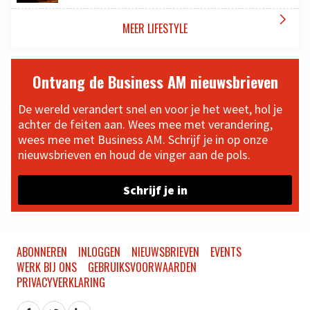

MEER LIFESTYLE
Ontvang de Business AM nieuwsbrieven
De wereld verandert snel en voor je het weet, hol je
achter de feiten aan. Wees mee met verandering,
wees mee met Business AM. Schrijf je in op onze
nieuwsbrieven en houd de vinger aan de pols.
Schrijf je in
ABONNEREN
INLOGGEN
NIEUWSBRIEVEN
EVENTS
WERK BIJ ONS
GEBRUIKSVOORWAARDEN
PRIVACYVERKLARING