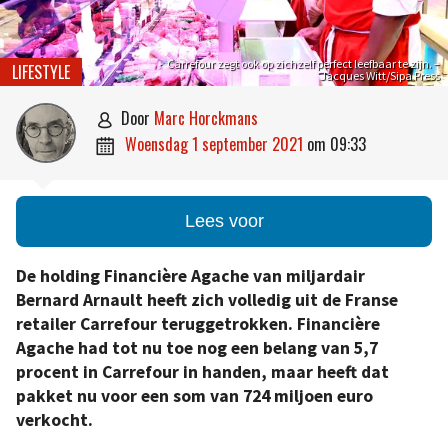
Carrefour zegt ook op zichzelf perfect leefbaar te zijn. –
LIFESTYLE
Jacques Witt/Sipa Press
door
Marc Horckmans

woensdag 1 september 2021
om
09:33

Lees voor
De holding Financière Agache van miljardair
Bernard Arnault heeft zich volledig uit de Franse
retailer Carrefour teruggetrokken. Financière
Agache had tot nu toe nog een belang van 5,7
procent in Carrefour in handen, maar heeft dat
pakket nu voor een som van 724 miljoen euro
verkocht.