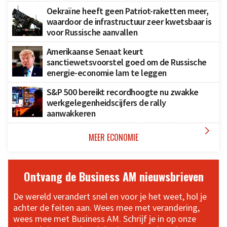
Oekraïne heeft geen Patriot-raketten meer,
waardoor de infrastructuur zeer kwetsbaar is
voor Russische aanvallen
Amerikaanse Senaat keurt
sanctiewetsvoorstel goed om de Russische
energie-economie lam te leggen
S&P 500 bereikt recordhoogte nu zwakke
werkgelegenheidscijfers de rally
aanwakkeren

MEER ECONOMIE
Ontvang de Business AM nieuwsbrieven
De wereld verandert snel en voor je het weet, hol je
achter de feiten aan. Wees mee met verandering,
wees mee met Business AM. Schrijf je in op onze