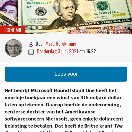
Een fiscale optimalisatie kan gigantische winsten
ECONOMIE
opleveren. – Sopa Images/Sipa USA
door
Marc Horckmans

donderdag 3 juni 2021
om
16:22

Lees voor
Het bedrijf Microsoft Round Island One heeft het
voorbije boekjaar een winst van 315 miljard dollar
laten optekenen. Daarop hoefde de onderneming,
een Ierse dochter van het Amerikaanse
softwareconcern Microsoft, geen enkele dollarcent
belasting te betalen. Dat heeft de Britse krant
The