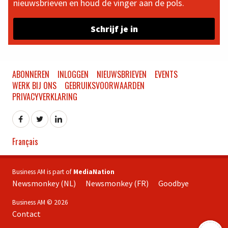
nieuwsbrieven en houd de vinger aan de pols.
Schrijf je in
ABONNEREN
INLOGGEN
NIEUWSBRIEVEN
EVENTS
WERK BIJ ONS
GEBRUIKSVOORWAARDEN
PRIVACYVERKLARING
Français
Business AM is part of
MediaNation
Newsmonkey (NL)
Newsmonkey (FR)
Goodbye
Business AM © 2026
Contact