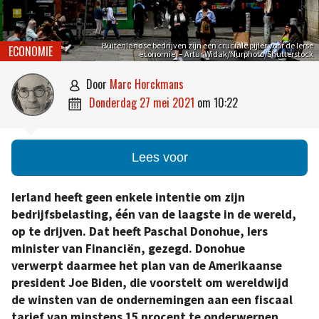
Buitenlandse bedrijven zijn een cruciale pijler voor de Ierse
ECONOMIE
economie. – Artur Widak/Nurphoto/Shutterstock
door
Marc Horckmans

donderdag 27 mei 2021
om
10:22

Lees voor
Ierland heeft geen enkele intentie om zijn
bedrijfsbelasting, één van de laagste in de wereld,
op te drijven. Dat heeft Paschal Donohue, Iers
minister van Financiën, gezegd. Donohue
verwerpt daarmee het plan van de Amerikaanse
president Joe Biden, die voorstelt om wereldwijd
de winsten van de ondernemingen aan een fiscaal
tarief van minstens 15 procent te onderwerpen.