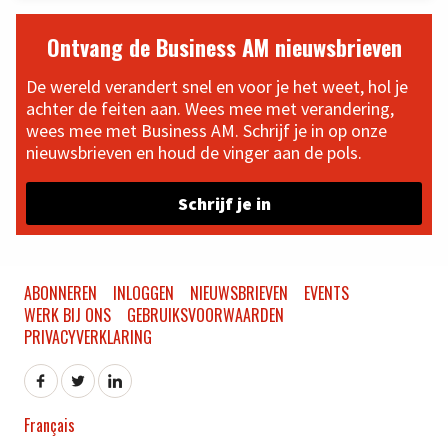
Ontvang de Business AM nieuwsbrieven
De wereld verandert snel en voor je het weet, hol je
achter de feiten aan. Wees mee met verandering,
wees mee met Business AM. Schrijf je in op onze
nieuwsbrieven en houd de vinger aan de pols.
Schrijf je in
ABONNEREN
INLOGGEN
NIEUWSBRIEVEN
EVENTS
WERK BIJ ONS
GEBRUIKSVOORWAARDEN
PRIVACYVERKLARING
Français