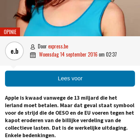
OPINIE
door
express.be

e.b
woensdag 14 september 2016
om
02:37

Lees voor
Apple is kwaad vanwege de 13 miljard die het
Ierland moet betalen. Maar dat geval staat symbool
voor de strijd die de OESO en de EU voeren tegen het
kapot eroderen van de billijke verdeling van de
collectieve lasten. Dat is de werkelijke uitdaging.
Enkele bedenkingen.