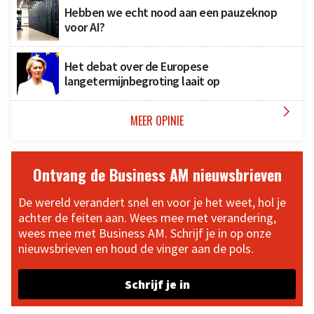
Hebben we echt nood aan een pauzeknop
voor AI?
Het debat over de Europese
langetermijnbegroting laait op

MEER OPINIE
Ontvang de Business AM nieuwsbrieven
De wereld verandert snel en voor je het weet, hol je
achter de feiten aan. Wees mee met verandering,
wees mee met Business AM. Schrijf je in op onze
nieuwsbrieven en houd de vinger aan de pols.
Schrijf je in