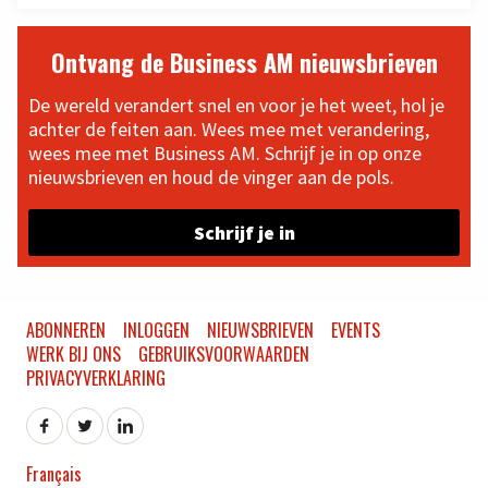
Ontvang de Business AM nieuwsbrieven
De wereld verandert snel en voor je het weet, hol je
achter de feiten aan. Wees mee met verandering,
wees mee met Business AM. Schrijf je in op onze
nieuwsbrieven en houd de vinger aan de pols.
Schrijf je in
ABONNEREN
INLOGGEN
NIEUWSBRIEVEN
EVENTS
WERK BIJ ONS
GEBRUIKSVOORWAARDEN
PRIVACYVERKLARING
Français