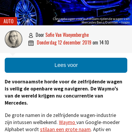
Conceptwagen voor autonoom rijdende wagen van
AUTO
Mercedes Benz/Daimler. – Isopix
door
Sofie Van Waeyenberghe

donderdag 12 december 2019
om
14:10

Lees voor
De voornaamste horde voor de zelfrijdende wagen
is veilig de openbare weg navigeren. De Waymo’s
van de wereld krijgen nu concurrentie van
Mercedes.
De grote namen in de zelfrijdende wagen-industrie
zijn intussen welbekend.
Waymo
van Google-moeder
Alphabet wordt
stilaan een grote naam
. Aptiv en