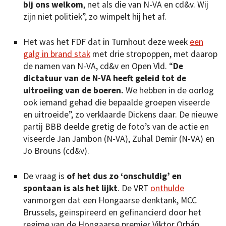
bij ons welkom
, net als die van N-VA en cd&v. Wij
zijn niet politiek”, zo wimpelt hij het af.
Het was het FDF dat in Turnhout deze week
een
galg in brand stak
met drie stropoppen, met daarop
de namen van N-VA, cd&v en Open Vld. “
De
dictatuur van de N-VA heeft geleid tot de
uitroeiing van de boeren.
We hebben in de oorlog
ook iemand gehad die bepaalde groepen viseerde
en uitroeide”, zo verklaarde Dickens daar. De nieuwe
partij BBB deelde gretig de foto’s van de actie en
viseerde Jan Jambon (N-VA), Zuhal Demir (N-VA) en
Jo Brouns (cd&v).
De vraag is
of het dus zo ‘onschuldig’ en
spontaan is als het lijkt
. De VRT
onthulde
vanmorgen dat een Hongaarse denktank, MCC
Brussels, geïnspireerd en gefinancierd door het
regime van de Hongaarse premier Viktor Orbán,