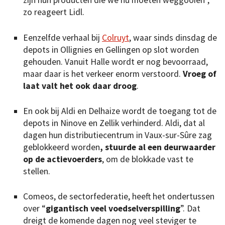
zijn hún producten die we nu moeten weggooien”,
zo reageert Lidl.
Eenzelfde verhaal bij
Colruyt
, waar sinds dinsdag de
depots in Ollignies en Gellingen op slot worden
gehouden. Vanuit Halle wordt er nog bevoorraad,
maar daar is het verkeer enorm verstoord.
Vroeg of
laat valt het ook daar droog
.
En ook bij Aldi en Delhaize wordt de toegang tot de
depots in Ninove en Zellik verhinderd. Aldi, dat al
dagen hun distributiecentrum in Vaux-sur-Sûre zag
geblokkeerd worden
, stuurde al een deurwaarder
op de actievoerders
, om de blokkade vast te
stellen.
Comeos, de sectorfederatie, heeft het ondertussen
over “
gigantisch veel voedselverspilling
”. Dat
dreigt de komende dagen nog veel steviger te