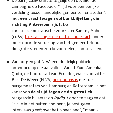
De partij cd&v startte tegelijk een opvallende
campagne op Facebook: “Tijd voor een eerlijke
verdeling tussen landelijke gemeenten en steden”,
met
een vrachtwagen vol bankbiljetten, die
richting Antwerpen rijdt.
De
christendemocratische voorzitter Sammy Mahdi
(cd&v)
trekt al langer die plattelandskaart
, onder
meer door de verdeling van het gemeentefonds,
die grote steden zou bevoordelen, aan te vallen.
Vanmorgen gaf N-VA een duidelijk politiek
antwoord op die aanvallen. Vanuit Zuid-Amerika, in
Quito, de hoofdstad van Ecuador, waar voorzitter
Bart De Wever (N-VA)
op rondreis is
met de
burgemeesters van Hamburg en Rotterdam, in het
kader van
de strijd tegen de drugstrafiek
,
reageerde hij eerst op
Radio 1
door te zeggen dat
“als je in het buitenland bent, je best geen
interviews geeft over het binnenland”, “maar ik