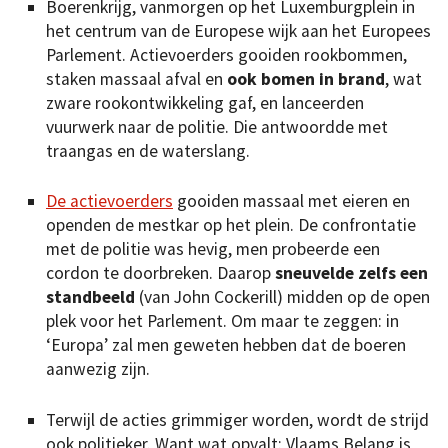
Boerenkrijg, vanmorgen op het Luxemburgplein in
het centrum van de Europese wijk aan het Europees
Parlement. Actievoerders gooiden rookbommen,
staken massaal afval en
ook bomen in brand
, wat
zware rookontwikkeling gaf, en lanceerden
vuurwerk naar de politie. Die antwoordde met
traangas en de waterslang.
De actievoerders
gooiden massaal met eieren en
openden de mestkar op het plein. De confrontatie
met de politie was hevig, men probeerde een
cordon te doorbreken. Daarop
sneuvelde zelfs een
standbeeld
(van John Cockerill) midden op de open
plek voor het Parlement. Om maar te zeggen: in
‘Europa’ zal men geweten hebben dat de boeren
aanwezig zijn.
Terwijl de acties grimmiger worden, wordt de strijd
ook politieker. Want wat opvalt: Vlaams Belang is