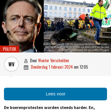
Bart De Wever (N-VA) en boerenprotesten in Brussel –
NICOLAS MAETERLINCK/BELGA MAG/AFP en Nicola
POLITIEK
Landemard/Anadolu via Getty Images
door
Wouter Verschelden

WV
donderdag 1 februari 2024
om
12:05

Lees voor
De boerenprotesten worden steeds harder. En,