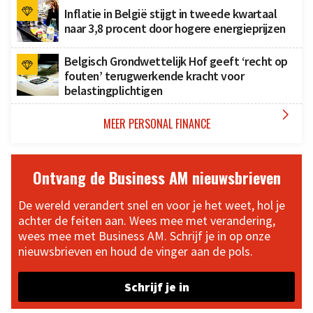
Inflatie in België stijgt in tweede kwartaal
naar 3,8 procent door hogere energieprijzen
Belgisch Grondwettelijk Hof geeft ‘recht op
fouten’ terugwerkende kracht voor
belastingplichtigen

MEER PERSONAL FINANCE
Ontvang de Business AM nieuwsbrieven
De wereld verandert snel en voor je het weet, hol je
achter de feiten aan. Wees mee met verandering,
wees mee met Business AM. Schrijf je in op onze
nieuwsbrieven en houd de vinger aan de pols.
Schrijf je in