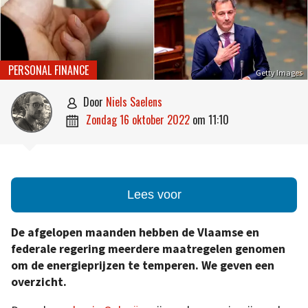
PERSONAL FINANCE
Getty Images
door
Niels Saelens

zondag 16 oktober 2022
om
11:10

Lees voor
De afgelopen maanden hebben de Vlaamse en
federale regering meerdere maatregelen genomen
om de energieprijzen te temperen. We geven een
overzicht.