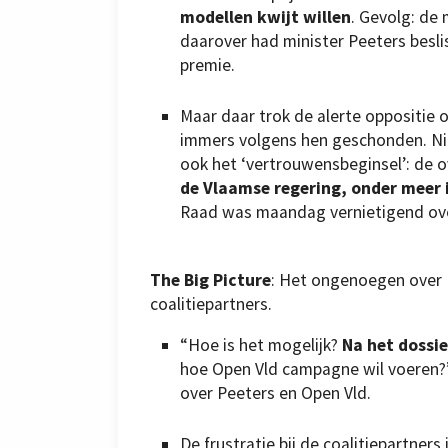
modellen kwijt willen
. Gevolg: de 
daarover had minister Peeters beslis
premie.
Maar daar trok de alerte oppositie 
immers volgens hen geschonden. Niet
ook het ‘vertrouwensbeginsel’: de 
de Vlaamse regering, onder meer i
Raad was maandag vernietigend over
The Big Picture
: Het ongenoegen over Pe
coalitiepartners.
“Hoe is het mogelijk?
Na het dossie
hoe Open Vld campagne wil voeren?” 
over Peeters en Open Vld.
De frustratie bij de coalitiepartners