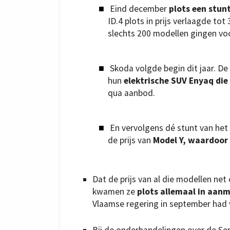
Eind december
plots een stun
ID.4 plots in prijs verlaagde to
slechts 200 modellen gingen voor
Skoda volgde begin dit jaar. D
hun
elektrische SUV Enyaq die
qua aanbod.
En vervolgens dé stunt van he
de prijs van
Model Y, waardoor 
Dat de prijs van al die modellen ne
kwamen ze
plots allemaal in aanm
Vlaamse regering in september had 
Bij de onderhandelingen over de S