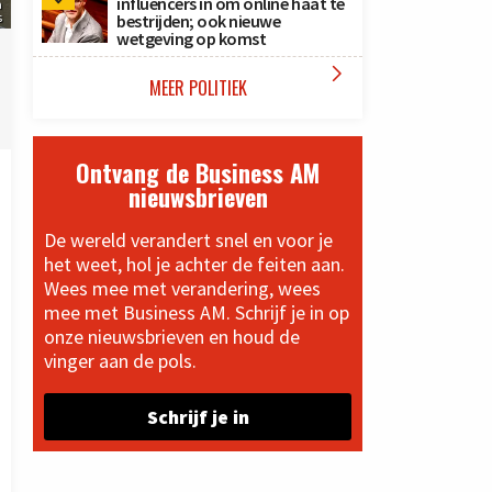
influencers in om online haat te
a
s
bestrijden; ook nieuwe
wetgeving op komst

MEER POLITIEK
Ontvang de Business AM
nieuwsbrieven
De wereld verandert snel en voor je
het weet, hol je achter de feiten aan.
Wees mee met verandering, wees
mee met Business AM. Schrijf je in op
onze nieuwsbrieven en houd de
vinger aan de pols.
Schrijf je in