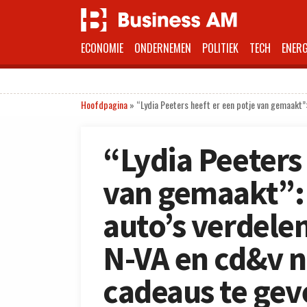
ECONOMIE
ONDERNEMEN
POLITIEK
TECH
ENERG
Hoofdpagina
»
“Lydia Peeters heeft er een potje van gemaakt”
“Lydia Peeters 
van gemaakt”: 
auto’s verdele
N-VA en cd&v n
cadeaus te gev