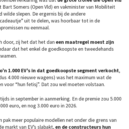
 Bart Somers (Open Vld) en vakminister van Mobiliteit
d wilde slepen. De ergernis bij de andere
adeautje” uit te delen, was hoorbaar tot in de
mpromissen nu eenmaal.
h door, zij het dat het dan
een maatregel moest zijn
daar dat het enkel de goedkoopste en tweedehands
g kwamen.
o’n 1.000 EV’s in dat goedkoopste segment verkocht
,
n dus 4.000 nieuwe wagens) was het maximum wat de
n voor “hun fetisj”. Dat zou wel moeten volstaan.
ijds in september in aanmerking. En de premie zou 5.000
4.000 euro, en nog 3.000 euro in 2026.
en pak meer populaire modellen net onder die grens van
de markt van EV’s slabakt,
en de constructeurs hun