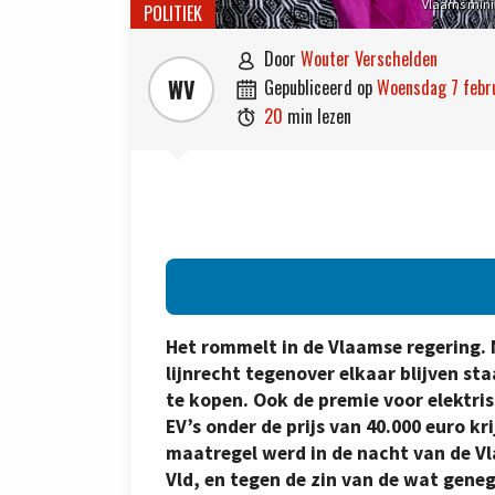
Vlaams minis
POLITIEK
door
Wouter Verschelden

WV
gepubliceerd op
woensdag 7 feb

20
min lezen

Het rommelt in de Vlaamse regering. 
lijnrecht tegenover elkaar blijven s
te kopen. Ook de premie voor elektris
EV’s onder de prijs van 40.000 euro k
maatregel werd in de nacht van de 
Vld, en tegen de zin van de wat gene