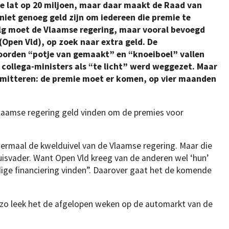
le lat op 20 miljoen, maar daar maakt de Raad van
niet genoeg geld zijn om iedereen die premie te
olg moet de Vlaamse regering, maar vooral bevoegd
 (Open Vld), op zoek naar extra geld. De
woorden “potje van gemaakt” en “knoeiboel” vallen
e collega-ministers als “te licht” werd weggezet. Maar
rmitteren: de premie moet er komen, op vier maanden
Vlaamse regering geld vinden om de premies voor
dermaal de kwelduivel van de Vlaamse regering. Maar die
 huisvader. Want Open Vld kreeg van de anderen wel ‘hun’
ige financiering vinden”. Daarover gaat het de komende
 zo leek het de afgelopen weken op de automarkt van de