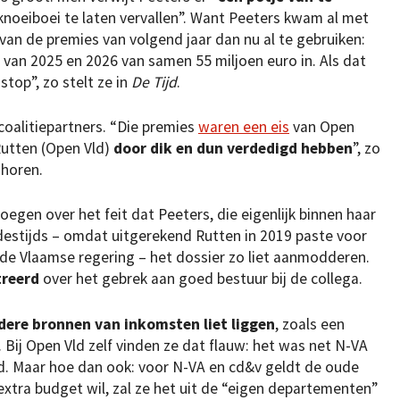
 knoeiboei te laten vervallen”. Want Peeters kwam al met
an de premies van volgend jaar dan nu al te gebruiken:
an 2025 en 2026 van samen 55 miljoen euro in. Als dat
stop”, zo stelt ze in
De Tijd
.
oalitiepartners. “Die premies
waren een eis
van Open
Rutten (Open Vld)
door dik en dun verdedigd hebben
”, zo
e horen.
egen over het feit dat Peeters, die eigenlijk binnen haar
destijds – omdat uitgerekend Rutten in 2019 paste voor
n de Vlaamse regering – het dossier zo liet aanmodderen.
treerd
over het gebrek aan goed bestuur bij de collega.
dere bronnen van inkomsten liet liggen
, zoals een
 Bij Open Vld zelf vinden ze dat flauw: het was net N-VA
ld. Maar hoe dan ook: voor N-VA en cd&v geldt de oude
j extra budget wil, zal ze het uit de “eigen departementen”