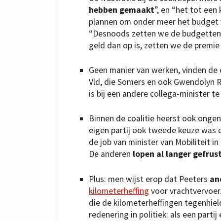
hebben gemaakt
”, en “het tot een
plannen om onder meer het budget v
“Desnoods zetten we de budgetten v
geld dan op is, zetten we de premie 
Geen manier van werken, vinden de c
Vld, die Somers en ook Gwendolyn 
is bij een andere collega-minister t
Binnen de coalitie heerst ook ongeno
eigen partij ook tweede keuze was 
de job van minister van Mobiliteit i
De anderen
lopen al langer gefrus
Plus: men wijst erop dat Peeters
an
kilometerheffing
voor vrachtvervoer.
die de kilometerheffingen tegenhie
redenering in politiek: als een parti