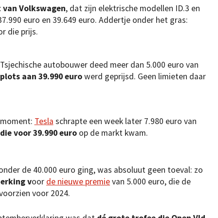
t van Volkswagen
, dat zijn elektrische modellen ID.3 en
t 37.990 euro en 39.649 euro. Addertje onder het gras:
 die prijs.
e Tsjechische autobouwer deed meer dan 5.000 euro van
 plots aan 39.990 euro
werd geprijsd. Geen limieten daar
t moment:
Tesla
schrapte een week later 7.980 euro van
die voor 39.990 euro
op de markt kwam.
t onder de 40.000 euro ging, was absoluut geen toeval: zo
erking v
oor
de nieuwe premie
van 5.000 euro, die de
voorzien voor 2024.
eptemberverklaring was dat
dé grote trofee die Open Vld