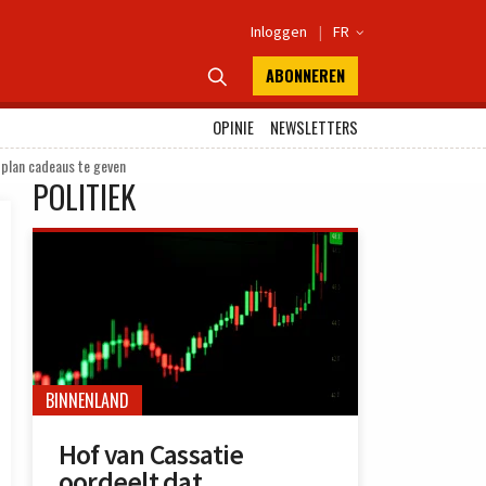
Inloggen
|
FR

ABONNEREN

OPINIE
NEWSLETTERS
 plan cadeaus te geven
POLITIEK
BINNENLAND
Hof van Cassatie
oordeelt dat