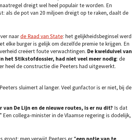
maatregel dreigt wel heel populair te worden. En
t: als de pot van 20 miljoen dreigt op te raken, daalt de
over naar
de Raad van State
: het gelijkheidsbeginsel werd
 elke burger is gelijk om dezelfde premie te krijgen. En
overheid creëert foute verwachtingen.
De kwelduivel van
n het Stikstofdossier, had niet veel meer nodig
: de
 heel de constructie die Peeters had uitgewerkt.
eters sluimert al langer. Veel gunfactor is er niet, bij de
r van De Lijn en de nieuwe routes, is er nu dit?
Is dat
Een collega-minister in de Vlaamse regering is dodelijk,
 is groot: men verwijt Peeters er “
een potje van te