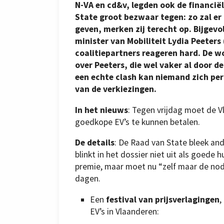
N-VA en cd&v, legden ook de financië
State groot bezwaar tegen: zo zal er 
geven, merken zij terecht op. Bijgev
minister van Mobiliteit Lydia Peeters
coalitiepartners reageren hard. De 
over Peeters, die wel vaker al door d
een echte clash kan niemand zich pe
van de verkiezingen.
In het nieuws
: Tegen vrijdag moet de 
goedkope EV’s te kunnen betalen.
De details
: De Raad van State bleek an
blinkt in het dossier niet uit als goede
premie, maar moet nu “zelf maar de nod
dagen.
Een
festival van prijsverlagingen
,
EV’s in Vlaanderen: