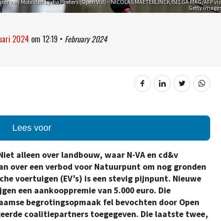
ter van Mobiliteit Lydia Peeters (Open Vld) – NICOLAS MAETERLINCK/BELGA MAG/AFP vi
Getty Image
ruari 2024
om
12:19
•
February 2024
Lees voor
Niet alleen over landbouw, waar N-VA en cd&v
taan over een verbod voor Natuurpunt om nog gronden
che voertuigen (EV’s) is een stevig pijnpunt. Nieuwe
rijgen een aankooppremie van 5.000 euro. Die
Vlaamse begrotingsopmaak fel bevochten door Open
geerde coalitiepartners toegegeven. Die laatste twee,