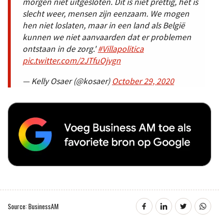
morgen niet uitgesloten. Dit is niet prettig, het is
slecht weer, mensen zijn eenzaam. We mogen
hen niet loslaten, maar in een land als België
kunnen we niet aanvaarden dat er problemen
ontstaan in de zorg.'
#Villapolitica
pic.twitter.com/2JTfuOjvgn
— Kelly Osaer (@kosaer)
October 29, 2020
Source: BusinessAM