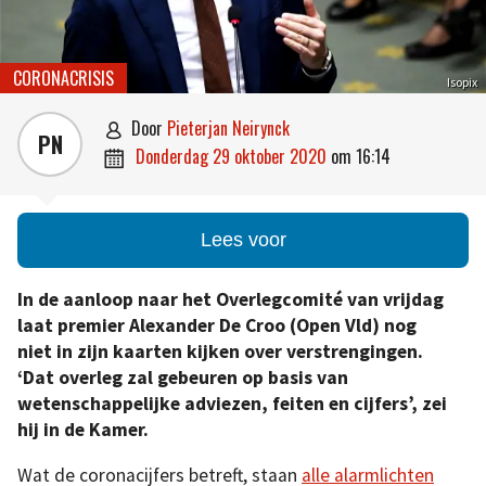
CORONACRISIS
Isopix
door
Pieterjan Neirynck

PN
donderdag 29 oktober 2020
om
16:14

Lees voor
In de aanloop naar het Overlegcomité van vrijdag
laat premier Alexander De Croo (Open Vld) nog
niet in zijn kaarten kijken over verstrengingen.
‘Dat overleg zal gebeuren op basis van
wetenschappelijke adviezen, feiten en cijfers’, zei
hij in de Kamer.
Wat de coronacijfers betreft, staan
alle alarmlichten