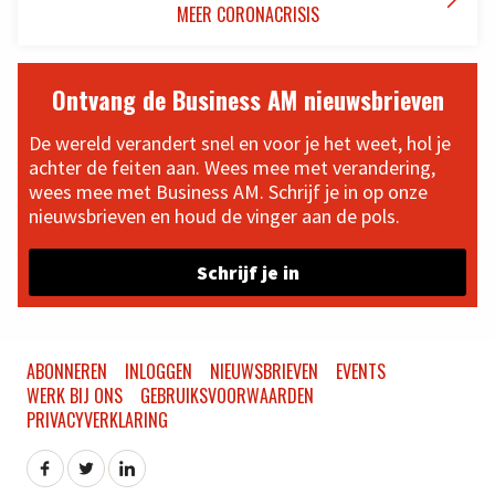

MEER CORONACRISIS
Ontvang de Business AM nieuwsbrieven
De wereld verandert snel en voor je het weet, hol je
achter de feiten aan. Wees mee met verandering,
wees mee met Business AM. Schrijf je in op onze
nieuwsbrieven en houd de vinger aan de pols.
Schrijf je in
ABONNEREN
INLOGGEN
NIEUWSBRIEVEN
EVENTS
WERK BIJ ONS
GEBRUIKSVOORWAARDEN
PRIVACYVERKLARING