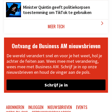
Minister Quintin geeft politiekorpsen
toestemming om TikTok te gebruiken

MEER TECH
Ontvang de Business AM nieuwsbrieven
De wereld verandert snel en voor je het weet, hol je
achter de feiten aan. Wees mee met verandering,
wees mee met Business AM. Schrijf je in op onze
nieuwsbrieven en houd de vinger aan de pols.
Schrijf je in
ABONNEREN
INLOGGEN
NIEUWSBRIEVEN
EVENTS