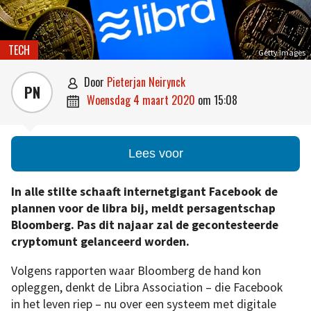
TECH
Getty Images
door
Pieterjan Neirynck

PN
woensdag 4 maart 2020
om
15:08

Lees voor
In alle stilte schaaft internetgigant Facebook de
plannen voor de libra bij, meldt persagentschap
Bloomberg. Pas dit najaar zal de gecontesteerde
cryptomunt gelanceerd worden.
Volgens rapporten waar Bloomberg de hand kon
opleggen, denkt de Libra Association – die Facebook
in het leven riep – nu over een systeem met digitale