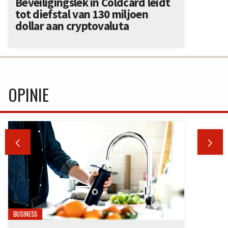
Beveiligingslek in Coldcard leidt
tot diefstal van 130 miljoen
dollar aan cryptovaluta
OPINIE


BUSINESS