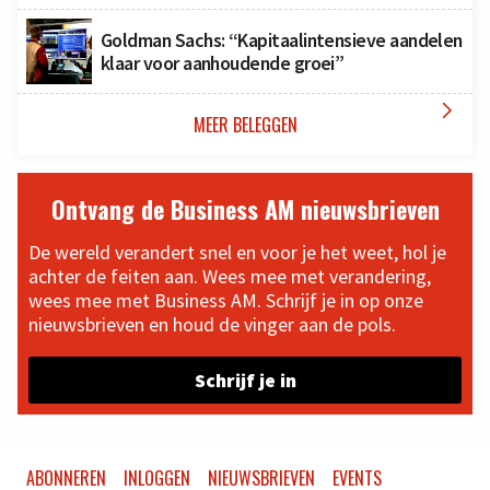
Goldman Sachs: “Kapitaalintensieve aandelen
klaar voor aanhoudende groei”

MEER BELEGGEN
Ontvang de Business AM nieuwsbrieven
De wereld verandert snel en voor je het weet, hol je
achter de feiten aan. Wees mee met verandering,
wees mee met Business AM. Schrijf je in op onze
nieuwsbrieven en houd de vinger aan de pols.
Schrijf je in
ABONNEREN
INLOGGEN
NIEUWSBRIEVEN
EVENTS