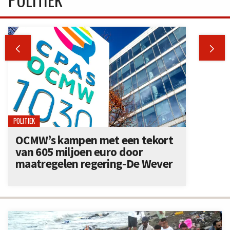


POLITIEK
OCMW’s kampen met een tekort
van 605 miljoen euro door
maatregelen regering-De Wever