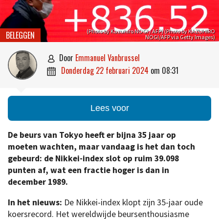
(Photo by Kazuhiro NOGI / AFP) (Photo by KAZUHIRO
BELEGGEN
NOGI/AFP via Getty Images)
door
Emmanuel Vanbrussel

donderdag 22 februari 2024
om
08:31

Lees voor
De beurs van Tokyo heeft er bijna 35 jaar op
moeten wachten, maar vandaag is het dan toch
gebeurd: de Nikkei-index slot op ruim 39.098
punten af, wat een fractie hoger is dan in
december 1989.
In het nieuws:
De Nikkei-index klopt zijn 35-jaar oude
koersrecord. Het wereldwijde beursenthousiasme