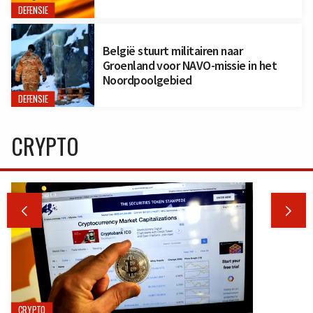
DEFENSIE
België stuurt militairen naar
Groenland voor NAVO-missie in het
Noordpoolgebied
DEFENSIE
CRYPTO


CRYPTO