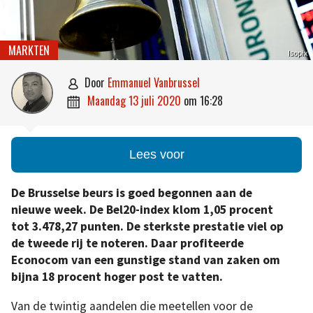
MARKTEN
Isopix
door
Emmanuel Vanbrussel

maandag 13 juli 2020
om
16:28

Lees voor
De Brusselse beurs is goed begonnen aan de
nieuwe week. De Bel20-index klom 1,05 procent
tot 3.478,27 punten. De sterkste prestatie viel op
de tweede rij te noteren. Daar profiteerde
Econocom van een gunstige stand van zaken om
bijna 18 procent hoger post te vatten.
Van de twintig aandelen die meetellen voor de