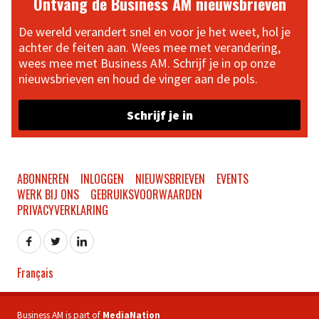
Ontvang de Business AM nieuwsbrieven
De wereld verandert snel en voor je het weet, hol je
achter de feiten aan. Wees mee met verandering,
wees mee met Business AM. Schrijf je in op onze
nieuwsbrieven en houd de vinger aan de pols.
Schrijf je in
ABONNEREN
INLOGGEN
NIEUWSBRIEVEN
EVENTS
WERK BIJ ONS
GEBRUIKSVOORWAARDEN
PRIVACYVERKLARING
Français
Business AM is part of
MediaNation