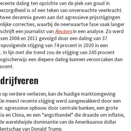
recente daling ten opzichte van de piek van goud in
 bezorgdheid is of een teken van onverwachte veerkracht.
twee decennia geven aan dat agressieve prijsstijgingen
ijke correcties, waarbij de neerwaartse fase vaak langer
schrijft een journalist van
Reuters
in een analyse. Zo werd
ssen 2008 en 2011 gevolgd door een daling van 37
ropvolgende stijging van 74 procent in 2020 in een
 In lijn met die trend zou de stijging van 245 procent
logischerwijs een diepere daling kunnen veroorzaken dan
ocent.
 drijfveren
n op verdere verliezen, kan de huidige marktomgeving
De meest recente stijging werd aangewakkerd door een
n: agressieve opbouw door centrale banken, een grote
dia en China, en een “angsthandel” die draaide om inflatie,
t de wereldwijde dominantie van de Amerikaanse dollar
identschap van Donald Trump.