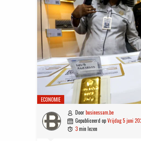
ECONOMIE
door
businessam.be

gepubliceerd op
vrijdag 5 juni 2

3
min lezen
