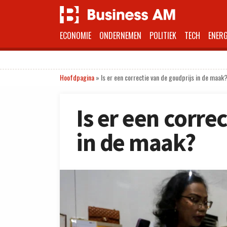
ECONOMIE
ONDERNEMEN
POLITIEK
TECH
ENERG
Hoofdpagina
»
Is er een correctie van de goudprijs in de maak
Is er een corre
in de maak?