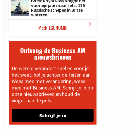
Britse Royal Navy volgde het
voorbije jaar maar liefst 116
Russische schepen in Britse
wateren

MEER ECONOMIE
Ontvang de Business AM
nieuwsbrieven
De wereld verandert snel en voor je
het weet, hol je achter de feiten aan.
Wees mee met verandering, wees
mee met Business AM. Schrijf je in op
onze nieuwsbrieven en houd de
vinger aan de pols.
Schrijf je in