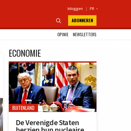
Inloggen
|
FR

ABONNEREN

OPINIE
NEWSLETTERS
ECONOMIE
BUITENLAND
De Verenigde Staten
herzien hun nucleaire