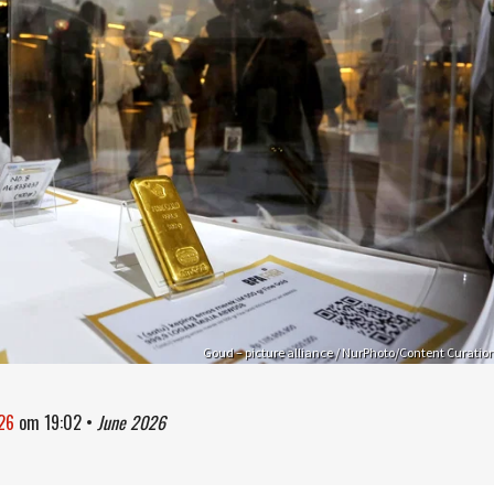
Goud – picture alliance / NurPhoto/Content Curatio
026
om
19:02
•
June 2026