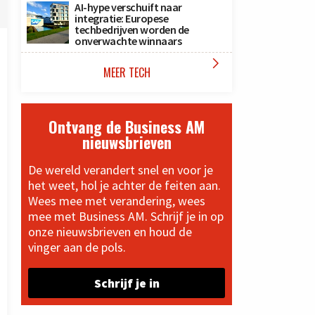
AI-hype verschuift naar
integratie: Europese
techbedrijven worden de
onverwachte winnaars

MEER TECH
Ontvang de Business AM
nieuwsbrieven
De wereld verandert snel en voor je
het weet, hol je achter de feiten aan.
Wees mee met verandering, wees
mee met Business AM. Schrijf je in op
onze nieuwsbrieven en houd de
vinger aan de pols.
Schrijf je in