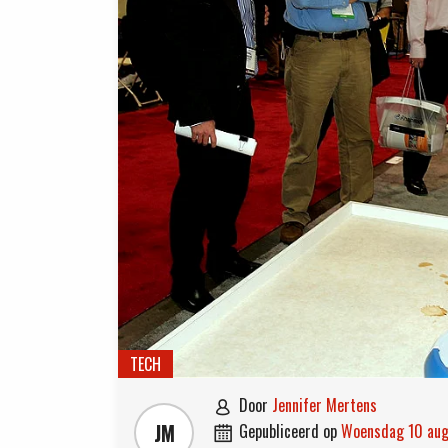
TECH
door
Jennifer Mertens

JM
gepubliceerd op
woensdag 10 au
