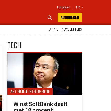
Inloggen
|
FR

ABONNEREN

OPINIE
NEWSLETTERS
TECH
ARTIFICIËLE INTELLIGENTIE
Winst SoftBank daalt
met 18 procent