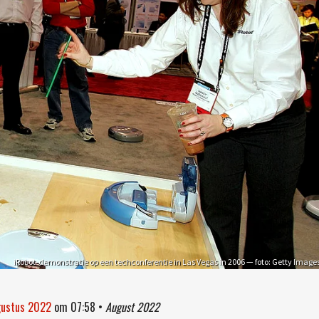
iRobot-demonstratie op een techconferentie in Las Vegas in 2006 — foto: Getty Image
gustus 2022
om
07:58
•
August 2022