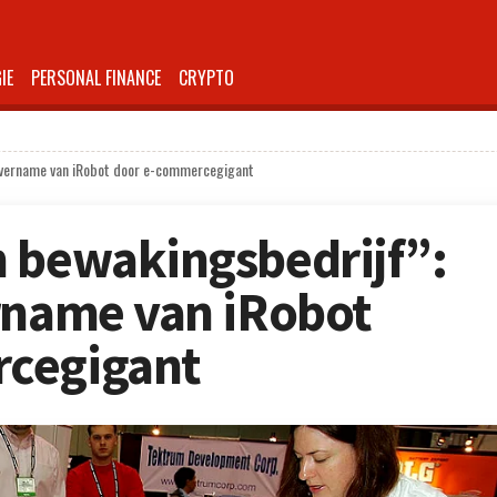
IE
PERSONAL FINANCE
CRYPTO
 overname van iRobot door e-commercegigant
 bewakingsbedrijf”:
rname van iRobot
cegigant