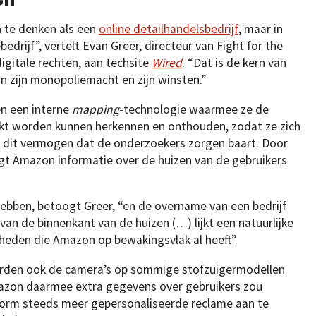
 te denken als een
online detailhandelsbedrijf
, maar in
edrijf”, vertelt Evan Greer, directeur van Fight for the
igitale rechten, aan techsite
Wired
. “Dat is de kern van
an zijn monopoliemacht en zijn winsten.”
en een interne
mapping
-technologie waarmee ze de
ikt worden kunnen herkennen en onthouden, zodat ze zich
s dit vermogen dat de onderzoekers zorgen baart. Door
ijgt Amazon informatie over de huizen van de gebruikers
 hebben, betoogt Greer, “en de overname van een bedrijf
van de binnenkant van de huizen (…) lijkt een natuurlijke
kheden die Amazon op bewakingsvlak al heeft”.
orden ook de camera’s op sommige stofzuigermodellen
azon daarmee extra gegevens over gebruikers zou
form steeds meer gepersonaliseerde reclame aan te