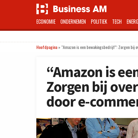
ECONOMIE
ONDERNEMEN
POLITIEK
TECH
ENERG
Hoofdpagina
»
“Amazon is een bewakingsbedrijf”: Zorgen bij
“Amazon is een
Zorgen bij ove
door e-commer